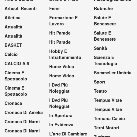
Articoli Recenti
Fiere
Rubriche
Atletica
Formazione E
Salute E
Lavoro
Benessere
Attualità
Hit Parade
Salute E
Attualità
Benessere
Hit Parade
BASKET
Sanità
Hobby E
Calcio
Intrattenimento
Scienza E
CALCIO A 5
Tecnologia
Home Video
Cinema E
Sommelier Umbria
Home Video
Spettacolo
Sport
I Dvd Più
Cinema E
Noleggiati
Teatro
Spettacolo
I Dvd Più
Tempus Vitae
Cronaca
Noleggiati
Tempus Vitae
Cronaca Di Amelia
In Apertura
Ternana Calcio
Cronaca Di Narni
In Evidenza
Terni Motori
Cronaca Di Narni
L'arte Di Cambiare
Turismo