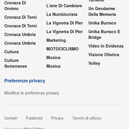
Cronaca Di
L'arte Di Cambiare
Orvieto
Un Gendarme
La Nutrizionista
Della Memoria
Cronaca Di Terni
La Vignetta Di Pier
Unika Burraco
Cronaca Di Terni
La Vignetta Di Pier
Unika Burraco E
Cronaca Umbria
Bridge
Marketing
Cronaca Umbria
Video In Evidenza
MOTOCICLISMO
Cultura
Visione Olistica
Musica
Culture
Volley
Sotterranee
Musica
Preferenze privacy
Modifica le preferenze privacy
Contatti
Pubblicità
Privacy
Termini di utilizzo
Powered by
Meta Digitale