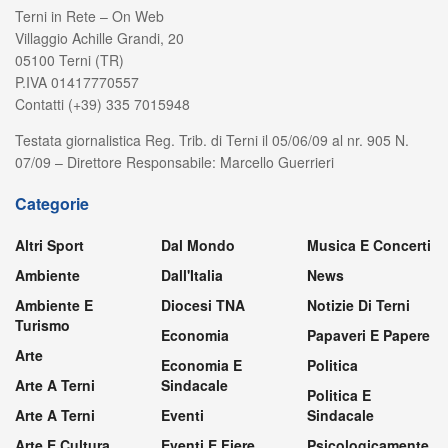
Terni in Rete – On Web
Villaggio Achille Grandi, 20
05100 Terni (TR)
P.IVA 01417770557
Contatti (+39) 335 7015948
Testata giornalistica Reg. Trib. di Terni il 05/06/09 al nr. 905 N.
07/09 – Direttore Responsabile: Marcello Guerrieri
Categorie
Altri Sport
Dal Mondo
Musica E Concerti
Ambiente
Dall'Italia
News
Ambiente E
Diocesi TNA
Notizie Di Terni
Turismo
Economia
Papaveri E Papere
Arte
Economia E
Politica
Arte A Terni
Sindacale
Politica E
Arte A Terni
Eventi
Sindacale
Arte E Cultura
Eventi E Fiere
Psicologicamente