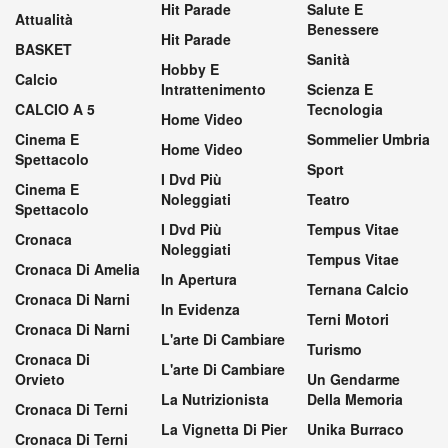
Hit Parade
Salute E
Attualità
Benessere
Hit Parade
BASKET
Sanità
Hobby E
Calcio
Intrattenimento
Scienza E
CALCIO A 5
Tecnologia
Home Video
Cinema E
Sommelier Umbria
Home Video
Spettacolo
Sport
I Dvd Più
Cinema E
Noleggiati
Teatro
Spettacolo
I Dvd Più
Tempus Vitae
Cronaca
Noleggiati
Tempus Vitae
Cronaca Di Amelia
In Apertura
Ternana Calcio
Cronaca Di Narni
In Evidenza
Terni Motori
Cronaca Di Narni
L'arte Di Cambiare
Turismo
Cronaca Di
L'arte Di Cambiare
Orvieto
Un Gendarme
La Nutrizionista
Della Memoria
Cronaca Di Terni
La Vignetta Di Pier
Unika Burraco
Cronaca Di Terni