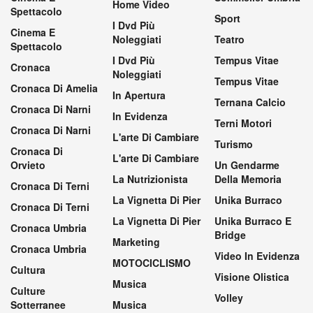
Home Video
Spettacolo
Sport
I Dvd Più
Cinema E
Noleggiati
Teatro
Spettacolo
I Dvd Più
Tempus Vitae
Cronaca
Noleggiati
Tempus Vitae
Cronaca Di Amelia
In Apertura
Ternana Calcio
Cronaca Di Narni
In Evidenza
Terni Motori
Cronaca Di Narni
L'arte Di Cambiare
Turismo
Cronaca Di
L'arte Di Cambiare
Orvieto
Un Gendarme
La Nutrizionista
Della Memoria
Cronaca Di Terni
La Vignetta Di Pier
Unika Burraco
Cronaca Di Terni
La Vignetta Di Pier
Unika Burraco E
Cronaca Umbria
Bridge
Marketing
Cronaca Umbria
Video In Evidenza
MOTOCICLISMO
Cultura
Visione Olistica
Musica
Culture
Volley
Sotterranee
Musica