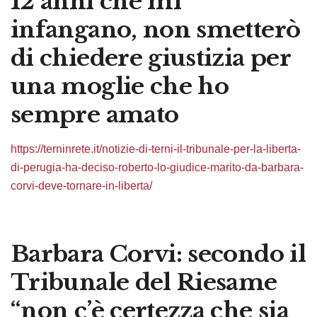
12 anni che mi
infangano, non smetterò
di chiedere giustizia per
una moglie che ho
sempre amato
https://terninrete.it/notizie-di-terni-il-tribunale-per-la-liberta-
di-perugia-ha-deciso-roberto-lo-giudice-marito-da-barbara-
corvi-deve-tornare-in-liberta/
Barbara Corvi: secondo il
Tribunale del Riesame
“non c’è certezza che sia