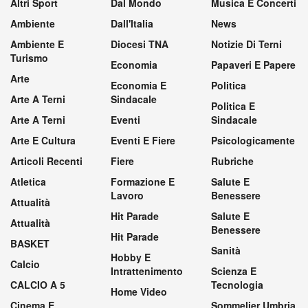
Altri Sport
Dal Mondo
Musica E Concerti
Ambiente
Dall'Italia
News
Ambiente E
Diocesi TNA
Notizie Di Terni
Turismo
Economia
Papaveri E Papere
Arte
Economia E
Politica
Arte A Terni
Sindacale
Politica E
Arte A Terni
Eventi
Sindacale
Arte E Cultura
Eventi E Fiere
Psicologicamente
Articoli Recenti
Fiere
Rubriche
Atletica
Formazione E
Salute E
Lavoro
Benessere
Attualità
Hit Parade
Salute E
Attualità
Benessere
Hit Parade
BASKET
Sanità
Hobby E
Calcio
Intrattenimento
Scienza E
CALCIO A 5
Tecnologia
Home Video
Cinema E
Sommelier Umbria