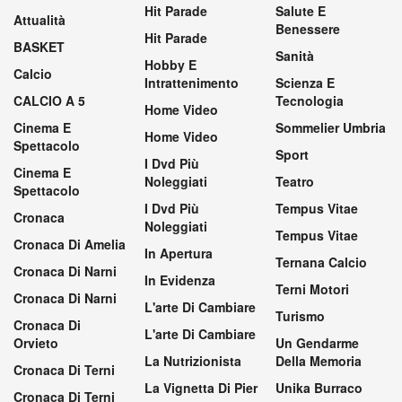
Hit Parade
Salute E
Attualità
Benessere
Hit Parade
BASKET
Sanità
Hobby E
Calcio
Intrattenimento
Scienza E
CALCIO A 5
Tecnologia
Home Video
Cinema E
Sommelier Umbria
Home Video
Spettacolo
Sport
I Dvd Più
Cinema E
Noleggiati
Teatro
Spettacolo
I Dvd Più
Tempus Vitae
Cronaca
Noleggiati
Tempus Vitae
Cronaca Di Amelia
In Apertura
Ternana Calcio
Cronaca Di Narni
In Evidenza
Terni Motori
Cronaca Di Narni
L'arte Di Cambiare
Turismo
Cronaca Di
L'arte Di Cambiare
Orvieto
Un Gendarme
La Nutrizionista
Della Memoria
Cronaca Di Terni
La Vignetta Di Pier
Unika Burraco
Cronaca Di Terni