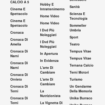
CALCIO A 5
Hobby E
Sanità
Cinema E
Intrattenimento
Spettacolo
Scienza E
Home Video
Tecnologia
Cinema E
Home Video
Spettacolo
Sommelier
I Dvd Più
Umbria
Cronaca
Noleggiati
Sport
Cronaca Di
I Dvd Più
Amelia
Teatro
Noleggiati
Cronaca Di
Tempus Vitae
In Apertura
Narni
Tempus Vitae
In Evidenza
Cronaca Di
Ternana Calcio
Narni
L'arte Di
Cambiare
Terni Motori
Cronaca Di
Orvieto
L'arte Di
Turismo
Cambiare
Cronaca Di
Un Gendarme
Terni
La
Della Memoria
Nutrizionista
Cronaca Di
Unika Burraco
Terni
La Vignetta Di