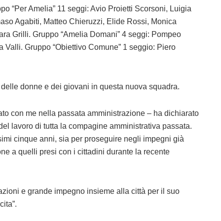
o “Per Amelia” 11 seggi: Avio Proietti Scorsoni, Luigia
maso Agabiti, Matteo Chieruzzi, Elide Rossi, Monica
mara Grilli. Gruppo “Amelia Domani” 4 seggi: Pompeo
ta Valli. Gruppo “Obiettivo Comune” 1 seggio: Piero
e delle donne e dei giovani in questa nuova squadra.
rato con me nella passata amministrazione – ha dichiarato
to del lavoro di tutta la compagine amministrativa passata.
mi cinque anni, sia per proseguire negli impegni già
one a quelli presi con i cittadini durante la recente
azioni e grande impegno insieme alla città per il suo
ita”.