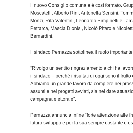
Il nuovo Consiglio comunale è così formato. Grupp
Moscatelli, Alberto Rini, Antonella Sensini, Tom
Monzi, Rita Valentini, Leonardo Pimpinelli e Ta
Petrarca, Mascia Dionisi, Nicolò Pitaro e Nicolet
Bernardini.
Il sindaco Pernazza sottolinea il ruolo important
“Rivolgo un sentito ringraziamento a chi ha lavo
il sindaco – perché i risultati di oggi sono il frut
Abbiamo un grande lavoro da compiere nei prossi
assunti e nei progetti avviati, sia nel dare attuazi
campagna elettorale”.
Pernazza annuncia infine “forte attenzione alle fr
futuro sviluppo e per la sua sempre costante cresc