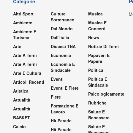
Categorie
P
Altri Sport
Culture
Musica
Mo
Sotterranee
Ambiente
Musica E
Dal Mondo
Concerti
Ambiente E
Turismo
Dall'Italia
News
Arte
Diocesi TNA
Notizie Di Terni
Arte A Terni
Economia
Papaveri E
Papere
Arte A Terni
Economia E
Sindacale
Politica
Arte E Cultura
Eventi
Politica E
Articoli Recenti
Sindacale
Eventi E Fiere
.
Atletica
Psicologicamente
Fiere
Attualità
Rubriche
Formazione E
Attualità
Lavoro
Salute E
BASKET
Benessere
Hit Parade
Calcio
Salute E
Hit Parade
Benessere