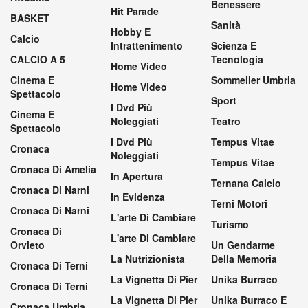
Benessere
Hit Parade
BASKET
Sanità
Hobby E
Calcio
Intrattenimento
Scienza E
CALCIO A 5
Tecnologia
Home Video
Cinema E
Sommelier Umbria
Home Video
Spettacolo
Sport
I Dvd Più
Cinema E
Noleggiati
Teatro
Spettacolo
I Dvd Più
Tempus Vitae
Cronaca
Noleggiati
Tempus Vitae
Cronaca Di Amelia
In Apertura
Ternana Calcio
Cronaca Di Narni
In Evidenza
Terni Motori
Cronaca Di Narni
L'arte Di Cambiare
Turismo
Cronaca Di
L'arte Di Cambiare
Orvieto
Un Gendarme
La Nutrizionista
Della Memoria
Cronaca Di Terni
La Vignetta Di Pier
Unika Burraco
Cronaca Di Terni
La Vignetta Di Pier
Unika Burraco E
Cronaca Umbria