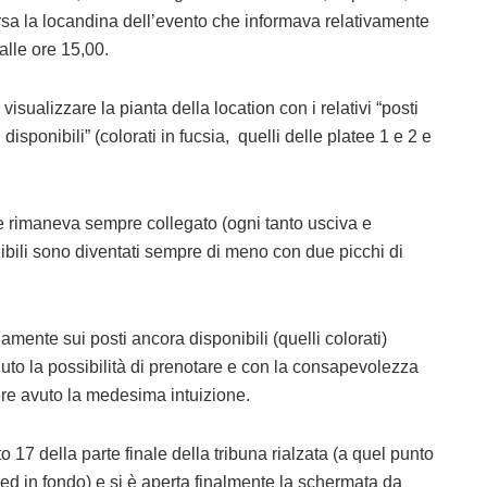
rsa la locandina dell’evento che informava relativamente
dalle ore 15,00.
visualizzare la pianta della location con i relativi “posti
ti disponibili” (colorati in fucsia, quelli delle platee 1 e 2 e
te rimaneva sempre collegato (ogni tanto usciva e
nibili sono diventati sempre di meno con due picchi di
mente sui posti ancora disponibili (quelli colorati)
nuto la possibilità di prenotare e con la consapevolezza
re avuto la medesima intuizione.
o 17 della parte finale della tribuna rialzata (a quel punto
 ed in fondo) e si è aperta finalmente la schermata da