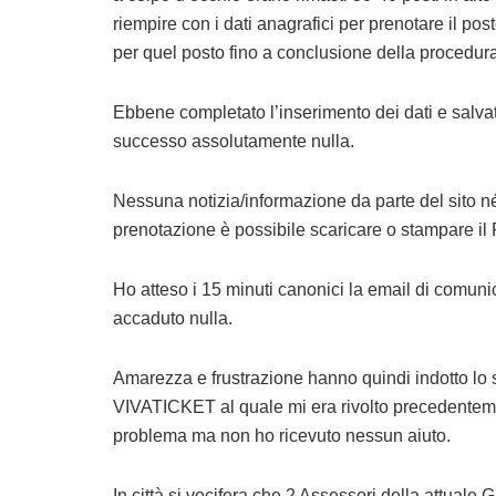
riempire con i dati anagrafici per prenotare il pos
per quel posto fino a conclusione della procedura
Ebbene completato l’inserimento dei dati e salvat
successo assolutamente nulla.
Nessuna notizia/informazione da parte del sito né 
prenotazione è possibile scaricare o stampare il 
Ho atteso i 15 minuti canonici la email di comuni
accaduto nulla.
Amarezza e frustrazione hanno quindi indotto lo s
VIVATICKET al quale mi era rivolto precedentem
problema ma non ho ricevuto nessun aiuto.
In città si vocifera che 2 Assessori della attuale