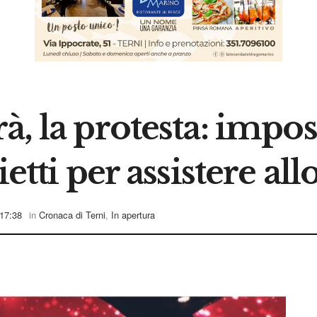
à, la protesta: impos
ietti per assistere al
17:38
in
Cronaca di Terni
,
In apertura