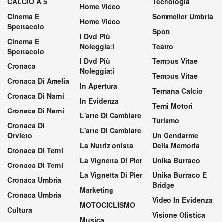
CALCIO A 5
Tecnologia
Home Video
Cinema E
Sommelier Umbria
Home Video
Spettacolo
Sport
I Dvd Più
Cinema E
Noleggiati
Teatro
Spettacolo
I Dvd Più
Tempus Vitae
Cronaca
Noleggiati
Tempus Vitae
Cronaca Di Amelia
In Apertura
Ternana Calcio
Cronaca Di Narni
In Evidenza
Terni Motori
Cronaca Di Narni
L'arte Di Cambiare
Turismo
Cronaca Di
L'arte Di Cambiare
Orvieto
Un Gendarme
La Nutrizionista
Della Memoria
Cronaca Di Terni
La Vignetta Di Pier
Unika Burraco
Cronaca Di Terni
La Vignetta Di Pier
Unika Burraco E
Cronaca Umbria
Bridge
Marketing
Cronaca Umbria
Video In Evidenza
MOTOCICLISMO
Cultura
Visione Olistica
Musica