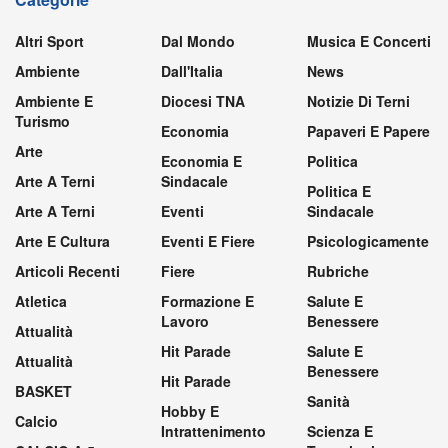
Altri Sport
Dal Mondo
Musica E Concerti
Ambiente
Dall'Italia
News
Ambiente E
Diocesi TNA
Notizie Di Terni
Turismo
Economia
Papaveri E Papere
Arte
Economia E
Politica
Arte A Terni
Sindacale
Politica E
Arte A Terni
Eventi
Sindacale
Arte E Cultura
Eventi E Fiere
Psicologicamente
Articoli Recenti
Fiere
Rubriche
Atletica
Formazione E
Salute E
Lavoro
Benessere
Attualità
Hit Parade
Salute E
Attualità
Benessere
Hit Parade
BASKET
Sanità
Hobby E
Calcio
Intrattenimento
Scienza E