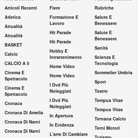
Articoli Recenti
Fiere
Rubriche
Atletica
Formazione E
Salute E
Lavoro
Benessere
Attualità
Hit Parade
Salute E
Attualità
Benessere
Hit Parade
BASKET
Sanità
Hobby E
Calcio
Intrattenimento
Scienza E
CALCIO A 5
Tecnologia
Home Video
Cinema E
Sommelier Umbria
Home Video
Spettacolo
Sport
I Dvd Più
Cinema E
Noleggiati
Teatro
Spettacolo
I Dvd Più
Tempus Vitae
Cronaca
Noleggiati
Tempus Vitae
Cronaca Di Amelia
In Apertura
Ternana Calcio
Cronaca Di Narni
In Evidenza
Terni Motori
Cronaca Di Narni
L'arte Di Cambiare
Turismo