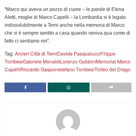
“Marco qui aveva un pezzo di cuore
– le parole di Elena
Aletti, moglie di Marco Capelli –
la Lombardia si è legata
indissolubilmente a Terni anche nella memoria di Marco
che si è sempre sentito a casa quando veniva qua come di
fatto ci sentiamo noi”.
Tag:
Arcieri Città di Terni
Davide Pasqualucci
Filippo
Tombesi
Gabriele Monaldi
Lorenzo Gubbini
Memorial Marco
Capelli
Riccardo Gasponi
stefano Tombesi
Trofeo del Drago