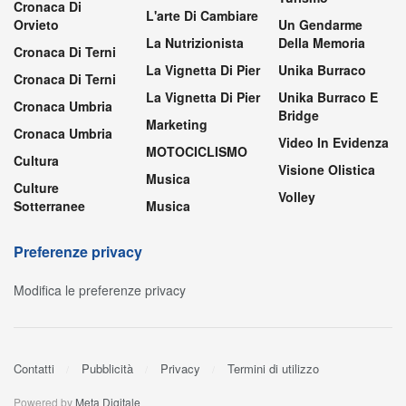
Cronaca Di
L'arte Di Cambiare
Orvieto
Un Gendarme
La Nutrizionista
Della Memoria
Cronaca Di Terni
La Vignetta Di Pier
Unika Burraco
Cronaca Di Terni
La Vignetta Di Pier
Unika Burraco E
Cronaca Umbria
Bridge
Marketing
Cronaca Umbria
Video In Evidenza
MOTOCICLISMO
Cultura
Visione Olistica
Musica
Culture
Volley
Sotterranee
Musica
Preferenze privacy
Modifica le preferenze privacy
Contatti
Pubblicità
Privacy
Termini di utilizzo
Powered by
Meta Digitale