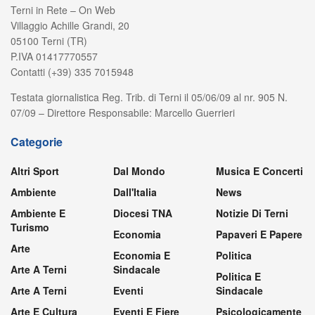
Terni in Rete – On Web
Villaggio Achille Grandi, 20
05100 Terni (TR)
P.IVA 01417770557
Contatti (+39) 335 7015948
Testata giornalistica Reg. Trib. di Terni il 05/06/09 al nr. 905 N.
07/09 – Direttore Responsabile: Marcello Guerrieri
Categorie
Altri Sport
Dal Mondo
Musica E Concerti
Ambiente
Dall'Italia
News
Ambiente E
Diocesi TNA
Notizie Di Terni
Turismo
Economia
Papaveri E Papere
Arte
Economia E
Politica
Arte A Terni
Sindacale
Politica E
Arte A Terni
Eventi
Sindacale
Arte E Cultura
Eventi E Fiere
Psicologicamente