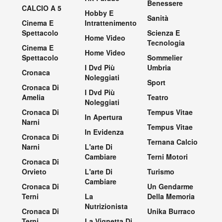
Benessere
CALCIO A 5
Hobby E
Sanità
Cinema E
Intrattenimento
Spettacolo
Scienza E
Home Video
Tecnologia
Cinema E
Home Video
Spettacolo
Sommelier
I Dvd Più
Umbria
Cronaca
Noleggiati
Sport
Cronaca Di
I Dvd Più
Amelia
Teatro
Noleggiati
Cronaca Di
Tempus Vitae
In Apertura
Narni
Tempus Vitae
In Evidenza
Cronaca Di
Ternana Calcio
Narni
L'arte Di
Cambiare
Terni Motori
Cronaca Di
Orvieto
L'arte Di
Turismo
Cambiare
Cronaca Di
Un Gendarme
Terni
La
Della Memoria
Nutrizionista
Cronaca Di
Unika Burraco
Terni
La Vignetta Di