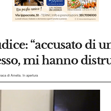
ice: “accusato di un
o, mi hanno distrutt
naca di Amelia
,
In apertura