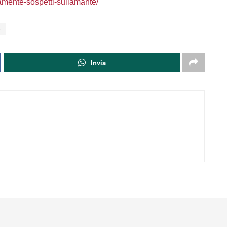
amente-sospetti-sullamante/
e
Invia