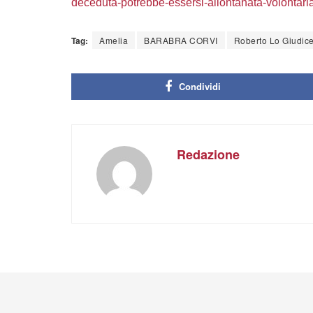
deceduta-potrebbe-essersi-allontanata-volontari
Tag:
Amelia
BARABRA CORVI
Roberto Lo Giudic
Condividi
Redazione