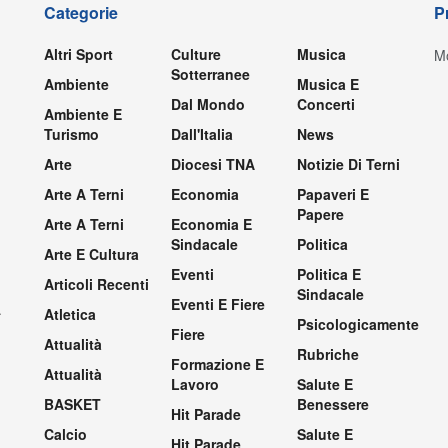
Categorie
P
Altri Sport
Culture
Musica
Mo
Sotterranee
Ambiente
Musica E
Dal Mondo
Concerti
Ambiente E
Turismo
Dall'Italia
News
Arte
Diocesi TNA
Notizie Di Terni
Arte A Terni
Economia
Papaveri E
Papere
Arte A Terni
Economia E
Sindacale
Politica
Arte E Cultura
Eventi
Politica E
Articoli Recenti
Sindacale
Eventi E Fiere
.
Atletica
Psicologicamente
Fiere
Attualità
Rubriche
Formazione E
Attualità
Lavoro
Salute E
BASKET
Benessere
Hit Parade
Calcio
Salute E
Hit Parade