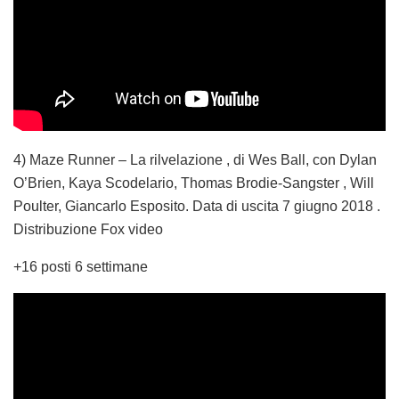
4) Maze Runner – La rilvelazione , di Wes Ball, con Dylan
O’Brien, Kaya Scodelario, Thomas Brodie-Sangster , Will
Poulter, Giancarlo Esposito. Data di uscita 7 giugno 2018 .
Distribuzione Fox video
+16 posti 6 settimane