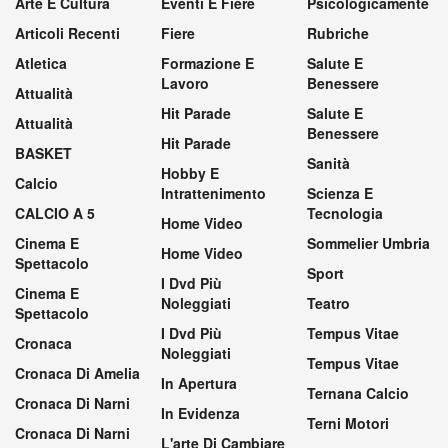
Arte E Cultura
Eventi E Fiere
Psicologicamente
Articoli Recenti
Fiere
Rubriche
Atletica
Formazione E
Salute E
Lavoro
Benessere
Attualità
Hit Parade
Salute E
Attualità
Benessere
Hit Parade
BASKET
Sanità
Hobby E
Calcio
Intrattenimento
Scienza E
CALCIO A 5
Tecnologia
Home Video
Cinema E
Sommelier Umbria
Home Video
Spettacolo
Sport
I Dvd Più
Cinema E
Noleggiati
Teatro
Spettacolo
I Dvd Più
Tempus Vitae
Cronaca
Noleggiati
Tempus Vitae
Cronaca Di Amelia
In Apertura
Ternana Calcio
Cronaca Di Narni
In Evidenza
Terni Motori
Cronaca Di Narni
L'arte Di Cambiare