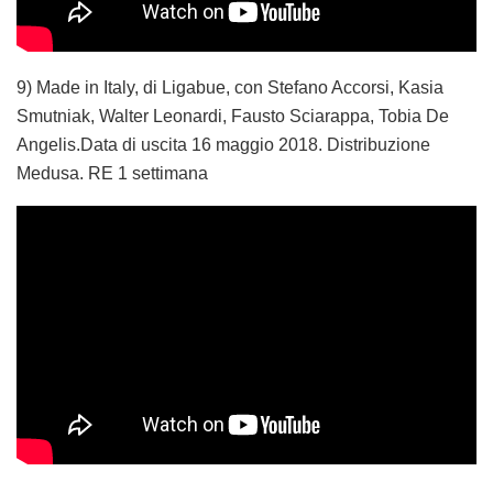
9) Made in Italy, di Ligabue, con Stefano Accorsi, Kasia
Smutniak, Walter Leonardi, Fausto Sciarappa, Tobia De
Angelis.Data di uscita 16 maggio 2018. Distribuzione
Medusa. RE 1 settimana