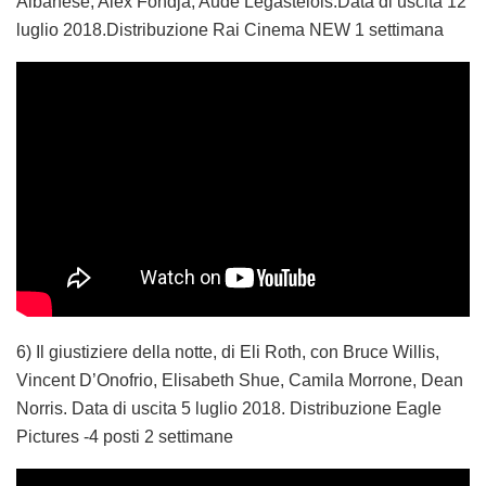
Albanese, Alex Fondja, Aude Legastelois.Data di uscita 12
luglio 2018.Distribuzione Rai Cinema NEW 1 settimana
6) Il giustiziere della notte, di Eli Roth, con Bruce Willis,
Vincent D’Onofrio, Elisabeth Shue, Camila Morrone, Dean
Norris. Data di uscita 5 luglio 2018. Distribuzione Eagle
Pictures -4 posti 2 settimane