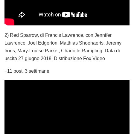
2) Red Sparrow, di Francis Lawrence, con Jennifer
Lawrence, Joel Edgerton, Matthias Shoenaerts, Jeremy
Irons, Mary-Louise Parker, Charlotte Rampling. Data di
uscita 27 giugno 2018. Distribuzione Fox Video
+11 posti 3 settimane