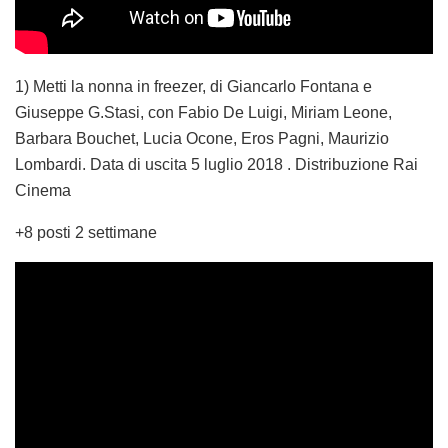
1) Metti la nonna in freezer, di Giancarlo Fontana e
Giuseppe G.Stasi, con Fabio De Luigi, Miriam Leone,
Barbara Bouchet, Lucia Ocone, Eros Pagni, Maurizio
Lombardi. Data di uscita 5 luglio 2018 . Distribuzione Rai
Cinema
+8 posti 2 settimane