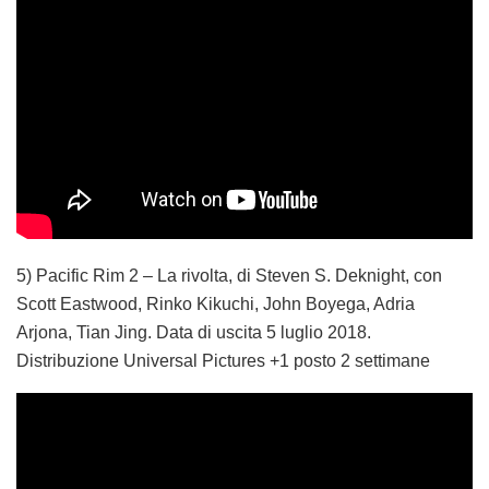
5) Pacific Rim 2 – La rivolta, di Steven S. Deknight, con
Scott Eastwood, Rinko Kikuchi, John Boyega, Adria
Arjona, Tian Jing. Data di uscita 5 luglio 2018.
Distribuzione Universal Pictures +1 posto 2 settimane