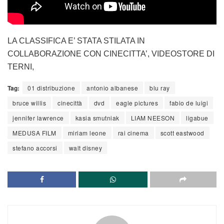
LA CLASSIFICA E’ STATA STILATA IN
COLLABORAZIONE CON CINECITTA’, VIDEOSTORE DI
TERNI,
Tag:
01 distribuzione
antonio albanese
blu ray
bruce willis
cinecittà
dvd
eagle pictures
fabio de luigi
jennifer lawrence
kasia smutniak
LIAM NEESON
ligabue
MEDUSA FILM
miriam leone
rai cinema
scott eastwood
stefano accorsi
walt disney