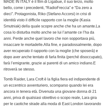
MADE IN ITALY è il film di Ligabue, il suo terzo, molto
bello, come i precedenti, “RadioFreccia” e “Da zero a
dieci”. Protagonista, Riko (Stefano Accorsi) in crisi di
identità visto il difficile rapporto con la moglie (Kasia
Smutniak) della quale scopre anche che ha un amante.La
cosa lo disturba molto anche se lui l’amante ce l’ha da
anni. Perde anche quel lavoro che non sopportava più,
insaccare le mortadelle.Alla fine, e paradossalmente, dopo
aver recuperato il rapporto con la moglie (che sposerà) e
dopo aver anche tentato di farla finita (perché disoccupato),
farà l’emigrante, grazie ai parenti di un amico indiano.E
ritroverà se stesso.
Tomb Raider, Lara Croft è la figlia fiera ed indipendente di
un eccentrico avventuriero, scomparso quando lei era
ancora in tenera età. Divenuta una giovane donna di 21
anni, priva di qualsiasi obiettivo o scopo reale, Lara gira
per le caotiche strade alla moda di East London lavorando