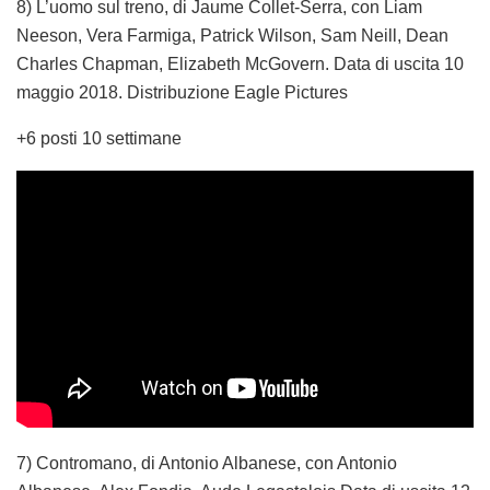
8) L’uomo sul treno, di Jaume Collet-Serra, con Liam
Neeson, Vera Farmiga, Patrick Wilson, Sam Neill, Dean
Charles Chapman, Elizabeth McGovern. Data di uscita 10
maggio 2018. Distribuzione Eagle Pictures
+6 posti 10 settimane
7) Contromano, di Antonio Albanese, con Antonio