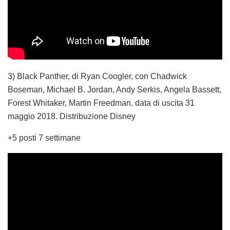
3) Black Panther, di Ryan Coogler, con Chadwick
Boseman, Michael B. Jordan, Andy Serkis, Angela Bassett,
Forest Whitaker, Martin Freedman. data di uscita 31
maggio 2018. Distribuzione Disney
+5 posti 7 settimane