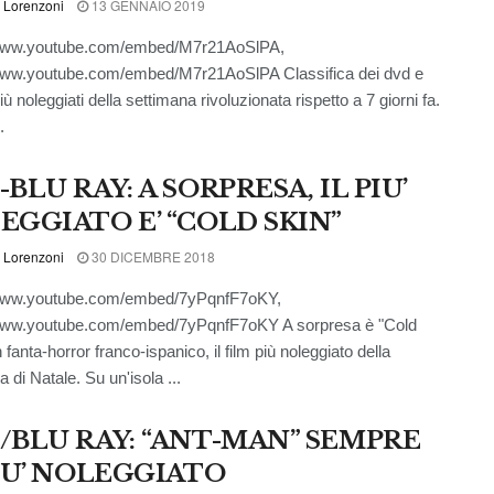
 Lorenzoni
13 GENNAIO 2019
/www.youtube.com/embed/M7r21AoSlPA,
/www.youtube.com/embed/M7r21AoSlPA Classifica dei dvd e
iù noleggiati della settimana rivoluzionata rispetto a 7 giorni fa.
.
BLU RAY: A SORPRESA, IL PIU’
EGGIATO E’ “COLD SKIN”
 Lorenzoni
30 DICEMBRE 2018
/www.youtube.com/embed/7yPqnfF7oKY,
/www.youtube.com/embed/7yPqnfF7oKY A sorpresa è "Cold
 fanta-horror franco-ispanico, il film più noleggiato della
 di Natale. Su un'isola ...
/BLU RAY: “ANT-MAN” SEMPRE
PIU’ NOLEGGIATO