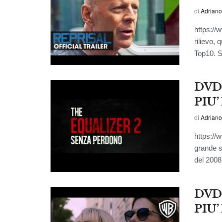
di
Adriano
https:/
rilievo,
Top10. Si
DVD
PIU
di
Adriano
https:/
grande s
del 2008 
DVD/
PIU