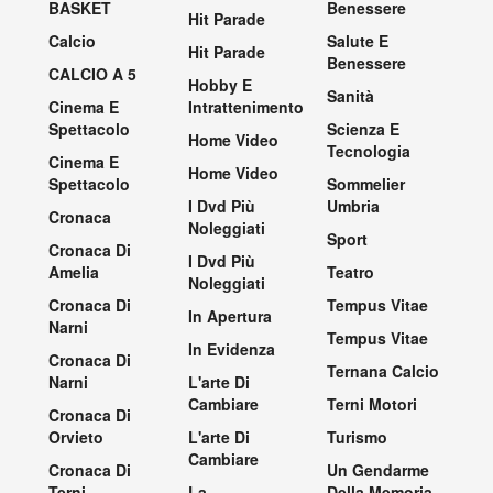
BASKET
Benessere
Hit Parade
Calcio
Salute E
Hit Parade
Benessere
CALCIO A 5
Hobby E
Sanità
Cinema E
Intrattenimento
Spettacolo
Scienza E
Home Video
Tecnologia
Cinema E
Home Video
Spettacolo
Sommelier
I Dvd Più
Umbria
Cronaca
Noleggiati
Sport
Cronaca Di
I Dvd Più
Amelia
Teatro
Noleggiati
Cronaca Di
Tempus Vitae
In Apertura
Narni
Tempus Vitae
In Evidenza
Cronaca Di
Ternana Calcio
Narni
L'arte Di
Cambiare
Terni Motori
Cronaca Di
Orvieto
L'arte Di
Turismo
Cambiare
Cronaca Di
Un Gendarme
Terni
La
Della Memoria