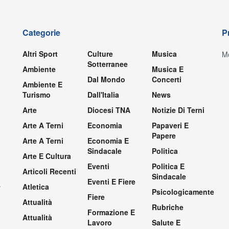
Categorie
P
Altri Sport
Culture
Musica
Mo
Sotterranee
Ambiente
Musica E
Dal Mondo
Concerti
Ambiente E
Turismo
Dall'Italia
News
Arte
Diocesi TNA
Notizie Di Terni
Arte A Terni
Economia
Papaveri E
Papere
Arte A Terni
Economia E
Sindacale
Politica
Arte E Cultura
Eventi
Politica E
Articoli Recenti
Sindacale
Eventi E Fiere
.
Atletica
Psicologicamente
Fiere
Attualità
Rubriche
Formazione E
Attualità
Lavoro
Salute E