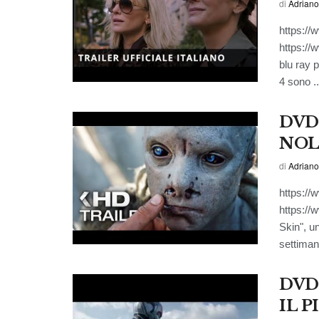
di
Adriano
https:/
https:/
blu ray p
4 sono ..
DVD-
NOL
di
Adriano
https:/
https:/
Skin", un
settimana
DVD
IL 