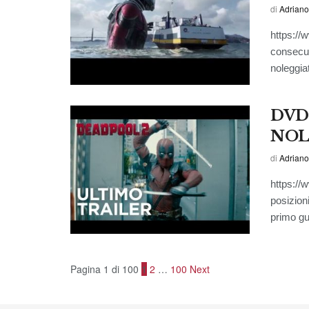
di
Adriano
https:/
consecuti
noleggiat
DVD/
NOL
di
Adriano
https:/
posizion
primo gui
Pagina 1 di 100
1
2
…
100
Next