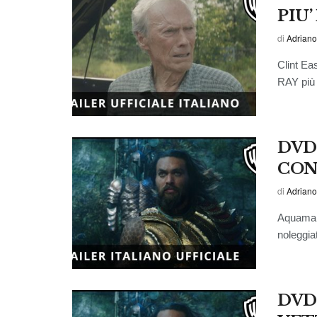
PIU
di
Adriano
Clint Ea
RAY più 
DVD
CON
di
Adriano
Aquaman 
noleggia
DVD