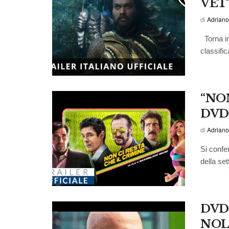
VET
di
Adriano
Torna in
classific
“NON
DVD
di
Adriano
Si confe
della set
DVD/
NOL