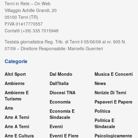
Terni in Rete – On Web
Villaggio Achille Grandi, 20
05100 Terni (TR)
P.IVA 01417770557
Contatti (+39) 335 7015948
Testata giornalistica Reg. Trib. di Terni il 05/06/09 al nr. 905 N.
07/09 – Direttore Responsabile: Marcello Guerrieri
Categorie
Altri Sport
Dal Mondo
Musica E Concerti
Ambiente
Dall'Italia
News
Ambiente E
Diocesi TNA
Notizie Di Terni
Turismo
Economia
Papaveri E Papere
Arte
Economia E
Politica
Arte A Terni
Sindacale
Politica E
Arte A Terni
Eventi
Sindacale
Arte E Cultura
Eventi E Fiere
Psicologicamente