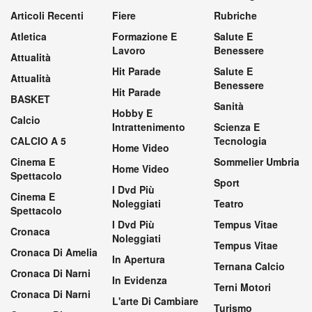
Articoli Recenti
Fiere
Rubriche
Atletica
Formazione E
Salute E
Lavoro
Benessere
Attualità
Hit Parade
Salute E
Attualità
Benessere
Hit Parade
BASKET
Sanità
Hobby E
Calcio
Intrattenimento
Scienza E
CALCIO A 5
Tecnologia
Home Video
Cinema E
Sommelier Umbria
Home Video
Spettacolo
Sport
I Dvd Più
Cinema E
Noleggiati
Teatro
Spettacolo
I Dvd Più
Tempus Vitae
Cronaca
Noleggiati
Tempus Vitae
Cronaca Di Amelia
In Apertura
Ternana Calcio
Cronaca Di Narni
In Evidenza
Terni Motori
Cronaca Di Narni
L'arte Di Cambiare
Turismo