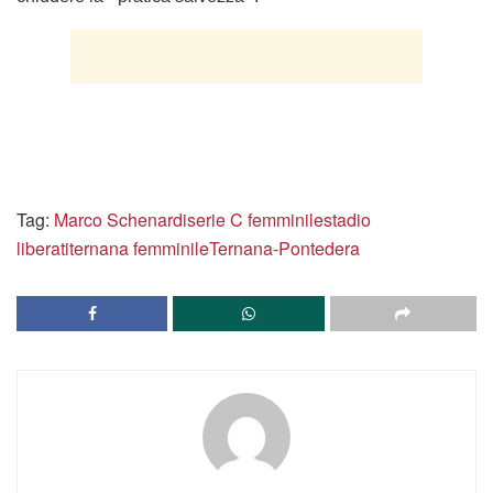
Tag:
Marco Schenardi
serie C femminile
stadio
liberati
ternana femminile
Ternana-Pontedera