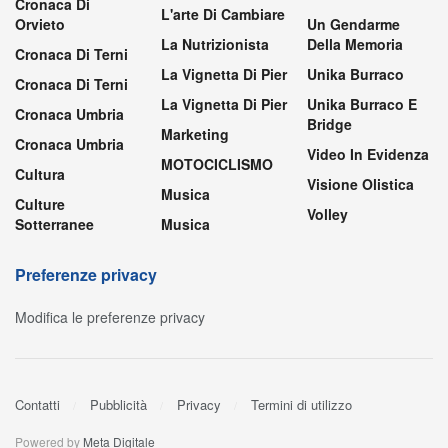
Cronaca Di
L'arte Di Cambiare
Orvieto
Un Gendarme
La Nutrizionista
Della Memoria
Cronaca Di Terni
La Vignetta Di Pier
Unika Burraco
Cronaca Di Terni
La Vignetta Di Pier
Unika Burraco E
Cronaca Umbria
Bridge
Marketing
Cronaca Umbria
Video In Evidenza
MOTOCICLISMO
Cultura
Visione Olistica
Musica
Culture
Volley
Sotterranee
Musica
Preferenze privacy
Modifica le preferenze privacy
Contatti
Pubblicità
Privacy
Termini di utilizzo
Powered by
Meta Digitale