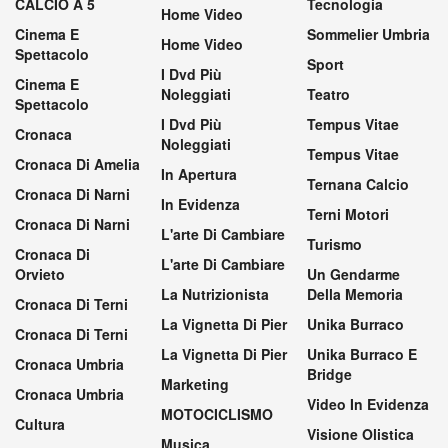
CALCIO A 5
Tecnologia
Home Video
Cinema E
Sommelier Umbria
Home Video
Spettacolo
Sport
I Dvd Più
Cinema E
Noleggiati
Teatro
Spettacolo
I Dvd Più
Tempus Vitae
Cronaca
Noleggiati
Tempus Vitae
Cronaca Di Amelia
In Apertura
Ternana Calcio
Cronaca Di Narni
In Evidenza
Terni Motori
Cronaca Di Narni
L'arte Di Cambiare
Turismo
Cronaca Di
L'arte Di Cambiare
Orvieto
Un Gendarme
La Nutrizionista
Della Memoria
Cronaca Di Terni
La Vignetta Di Pier
Unika Burraco
Cronaca Di Terni
La Vignetta Di Pier
Unika Burraco E
Cronaca Umbria
Bridge
Marketing
Cronaca Umbria
Video In Evidenza
MOTOCICLISMO
Cultura
Visione Olistica
Musica