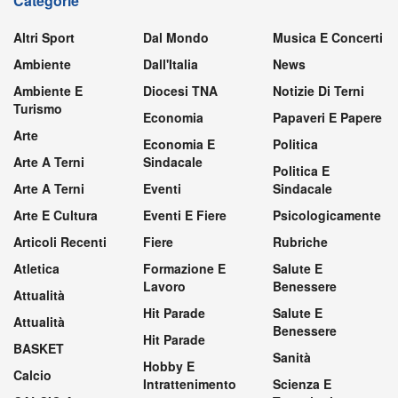
Categorie
Altri Sport
Dal Mondo
Musica E Concerti
Ambiente
Dall'Italia
News
Ambiente E
Diocesi TNA
Notizie Di Terni
Turismo
Economia
Papaveri E Papere
Arte
Economia E
Politica
Arte A Terni
Sindacale
Politica E
Arte A Terni
Eventi
Sindacale
Arte E Cultura
Eventi E Fiere
Psicologicamente
Articoli Recenti
Fiere
Rubriche
Atletica
Formazione E
Salute E
Lavoro
Benessere
Attualità
Hit Parade
Salute E
Attualità
Benessere
Hit Parade
BASKET
Sanità
Hobby E
Calcio
Intrattenimento
Scienza E