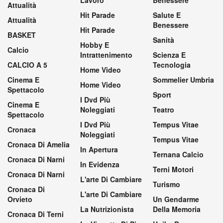
Lavoro
Benessere
Attualità
Hit Parade
Salute E
Attualità
Benessere
Hit Parade
BASKET
Sanità
Hobby E
Calcio
Intrattenimento
Scienza E
CALCIO A 5
Tecnologia
Home Video
Cinema E
Sommelier Umbria
Home Video
Spettacolo
Sport
I Dvd Più
Cinema E
Noleggiati
Teatro
Spettacolo
I Dvd Più
Tempus Vitae
Cronaca
Noleggiati
Tempus Vitae
Cronaca Di Amelia
In Apertura
Ternana Calcio
Cronaca Di Narni
In Evidenza
Terni Motori
Cronaca Di Narni
L'arte Di Cambiare
Turismo
Cronaca Di
L'arte Di Cambiare
Orvieto
Un Gendarme
La Nutrizionista
Della Memoria
Cronaca Di Terni