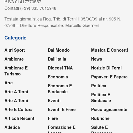
P.IVA 01417770557
Contatti (+39) 335 7015948
Testata giornalistica Reg. Trib. di Terni il 05/06/09 al nr. 905 N.
07/09 – Direttore Responsabile: Marcello Guerrieri
Categorie
Altri Sport
Dal Mondo
Musica E Concerti
Ambiente
Dall'Italia
News
Ambiente E
Diocesi TNA
Notizie Di Terni
Turismo
Economia
Papaveri E Papere
Arte
Economia E
Politica
Arte A Terni
Sindacale
Politica E
Arte A Terni
Eventi
Sindacale
Arte E Cultura
Eventi E Fiere
Psicologicamente
Articoli Recenti
Fiere
Rubriche
Atletica
Formazione E
Salute E