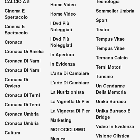
CALCIO A 5
Tecnologia
Home Video
Cinema E
Sommelier Umbria
Home Video
Spettacolo
Sport
I Dvd Più
Cinema E
Noleggiati
Teatro
Spettacolo
I Dvd Più
Tempus Vitae
Cronaca
Noleggiati
Tempus Vitae
Cronaca Di Amelia
In Apertura
Ternana Calcio
Cronaca Di Narni
In Evidenza
Terni Motori
Cronaca Di Narni
L'arte Di Cambiare
Turismo
Cronaca Di
L'arte Di Cambiare
Orvieto
Un Gendarme
La Nutrizionista
Della Memoria
Cronaca Di Terni
La Vignetta Di Pier
Unika Burraco
Cronaca Di Terni
La Vignetta Di Pier
Unika Burraco E
Cronaca Umbria
Bridge
Marketing
Cronaca Umbria
Video In Evidenza
MOTOCICLISMO
Cultura
Visione Olistica
Musica