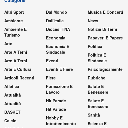
Categorie
Altri Sport
Dal Mondo
Musica E Concerti
Ambiente
Dall'Italia
News
Ambiente E
Diocesi TNA
Notizie Di Terni
Turismo
Economia
Papaveri E Papere
Arte
Economia E
Politica
Arte A Terni
Sindacale
Politica E
Arte A Terni
Eventi
Sindacale
Arte E Cultura
Eventi E Fiere
Psicologicamente
Articoli Recenti
Fiere
Rubriche
Atletica
Formazione E
Salute E
Lavoro
Benessere
Attualità
Hit Parade
Salute E
Attualità
Benessere
Hit Parade
BASKET
Sanità
Hobby E
Calcio
Intrattenimento
Scienza E