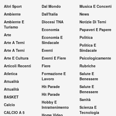
Altri Sport
Dal Mondo
Musica E Concerti
Ambiente
Dall'Italia
News
Ambiente E
Diocesi TNA
Notizie Di Terni
Turismo
Economia
Papaveri E Papere
Arte
Economia E
Politica
Arte A Terni
Sindacale
Politica E
Arte A Terni
Eventi
Sindacale
Arte E Cultura
Eventi E Fiere
Psicologicamente
Articoli Recenti
Fiere
Rubriche
Atletica
Formazione E
Salute E
Lavoro
Benessere
Attualità
Hit Parade
Salute E
Attualità
Benessere
Hit Parade
BASKET
Sanità
Hobby E
Calcio
Intrattenimento
Scienza E
CALCIO A 5
Tecnologia
Home Video