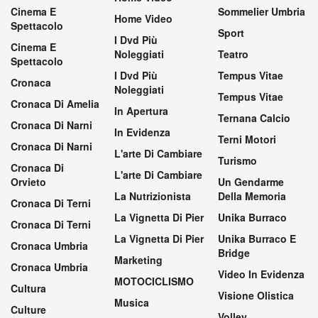
Cinema E
Sommelier Umbria
Home Video
Spettacolo
Sport
I Dvd Più
Cinema E
Noleggiati
Teatro
Spettacolo
I Dvd Più
Tempus Vitae
Cronaca
Noleggiati
Tempus Vitae
Cronaca Di Amelia
In Apertura
Ternana Calcio
Cronaca Di Narni
In Evidenza
Terni Motori
Cronaca Di Narni
L'arte Di Cambiare
Turismo
Cronaca Di
L'arte Di Cambiare
Orvieto
Un Gendarme
La Nutrizionista
Della Memoria
Cronaca Di Terni
La Vignetta Di Pier
Unika Burraco
Cronaca Di Terni
La Vignetta Di Pier
Unika Burraco E
Cronaca Umbria
Bridge
Marketing
Cronaca Umbria
Video In Evidenza
MOTOCICLISMO
Cultura
Visione Olistica
Musica
Culture
Volley