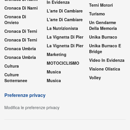
In Evidenza
Terni Motori
Cronaca Di Narni
L'arte Di Cambiare
Turismo
Cronaca Di
L'arte Di Cambiare
Orvieto
Un Gendarme
La Nutrizionista
Della Memoria
Cronaca Di Terni
La Vignetta Di Pier
Unika Burraco
Cronaca Di Terni
La Vignetta Di Pier
Unika Burraco E
Cronaca Umbria
Bridge
Marketing
Cronaca Umbria
Video In Evidenza
MOTOCICLISMO
Cultura
Visione Olistica
Musica
Culture
Volley
Sotterranee
Musica
Preferenze privacy
Modifica le preferenze privacy