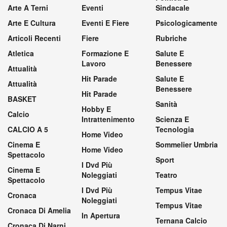
Arte A Terni
Eventi
Sindacale
Arte E Cultura
Eventi E Fiere
Psicologicamente
Articoli Recenti
Fiere
Rubriche
Atletica
Formazione E
Salute E
Lavoro
Benessere
Attualità
Hit Parade
Salute E
Attualità
Benessere
Hit Parade
BASKET
Sanità
Hobby E
Calcio
Intrattenimento
Scienza E
CALCIO A 5
Tecnologia
Home Video
Cinema E
Sommelier Umbria
Home Video
Spettacolo
Sport
I Dvd Più
Cinema E
Noleggiati
Teatro
Spettacolo
I Dvd Più
Tempus Vitae
Cronaca
Noleggiati
Tempus Vitae
Cronaca Di Amelia
In Apertura
Ternana Calcio
Cronaca Di Narni