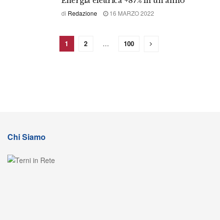
Energia elettrica +87% in un anno
di
Redazione
16 MARZO 2022
1
2
…
100
Chi Siamo