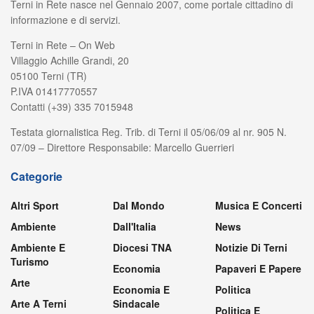
Terni in Rete nasce nel Gennaio 2007, come portale cittadino di
informazione e di servizi.
Terni in Rete – On Web
Villaggio Achille Grandi, 20
05100 Terni (TR)
P.IVA 01417770557
Contatti (+39) 335 7015948
Testata giornalistica Reg. Trib. di Terni il 05/06/09 al nr. 905 N.
07/09 – Direttore Responsabile: Marcello Guerrieri
Categorie
Altri Sport
Dal Mondo
Musica E Concerti
Ambiente
Dall'Italia
News
Ambiente E
Diocesi TNA
Notizie Di Terni
Turismo
Economia
Papaveri E Papere
Arte
Economia E
Politica
Arte A Terni
Sindacale
Politica E