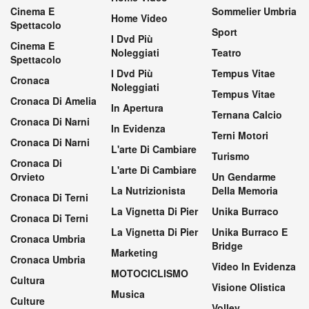
Cinema E
Sommelier Umbria
Home Video
Spettacolo
Sport
I Dvd Più
Cinema E
Noleggiati
Teatro
Spettacolo
I Dvd Più
Tempus Vitae
Cronaca
Noleggiati
Tempus Vitae
Cronaca Di Amelia
In Apertura
Ternana Calcio
Cronaca Di Narni
In Evidenza
Terni Motori
Cronaca Di Narni
L'arte Di Cambiare
Turismo
Cronaca Di
L'arte Di Cambiare
Orvieto
Un Gendarme
La Nutrizionista
Della Memoria
Cronaca Di Terni
La Vignetta Di Pier
Unika Burraco
Cronaca Di Terni
La Vignetta Di Pier
Unika Burraco E
Cronaca Umbria
Bridge
Marketing
Cronaca Umbria
Video In Evidenza
MOTOCICLISMO
Cultura
Visione Olistica
Musica
Culture
Volley