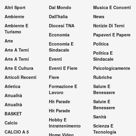
Altri Sport
Dal Mondo
Musica E Concerti
Ambiente
Dall'Italia
News
Ambiente E
Diocesi TNA
Notizie Di Terni
Turismo
Economia
Papaveri E Papere
Arte
Economia E
Politica
Arte A Terni
Sindacale
Politica E
Arte A Terni
Eventi
Sindacale
Arte E Cultura
Eventi E Fiere
Psicologicamente
Articoli Recenti
Fiere
Rubriche
Atletica
Formazione E
Salute E
Lavoro
Benessere
Attualità
Hit Parade
Salute E
Attualità
Benessere
Hit Parade
BASKET
Sanità
Hobby E
Calcio
Intrattenimento
Scienza E
CALCIO A 5
Tecnologia
Home Video