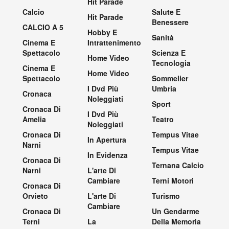
Hit Parade
Calcio
Salute E
Hit Parade
Benessere
CALCIO A 5
Hobby E
Sanità
Cinema E
Intrattenimento
Spettacolo
Scienza E
Home Video
Tecnologia
Cinema E
Home Video
Spettacolo
Sommelier
I Dvd Più
Umbria
Cronaca
Noleggiati
Sport
Cronaca Di
I Dvd Più
Amelia
Teatro
Noleggiati
Cronaca Di
Tempus Vitae
In Apertura
Narni
Tempus Vitae
In Evidenza
Cronaca Di
Ternana Calcio
Narni
L'arte Di
Cambiare
Terni Motori
Cronaca Di
Orvieto
L'arte Di
Turismo
Cambiare
Cronaca Di
Un Gendarme
Terni
La
Della Memoria