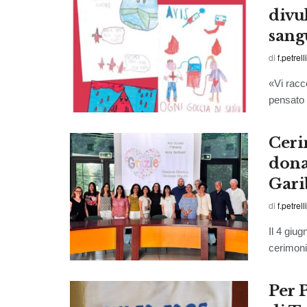
divu
sang
di
f.petrelli
«Vi racc
pensato 
Ceri
dona
Garib
di
f.petrelli
Il 4 giug
cerimoni
Per P