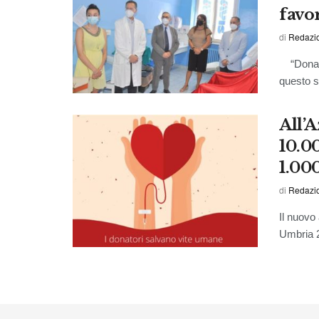
favo
di
Redazi
“Donare 
questo s
All’
10.0
1.00
di
Redazi
Il nuovo
Umbria 2