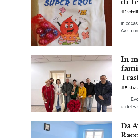
di T
di
f.petrelli
In occas
Avis com
In m
fami
Tras
di
Redazi
Evento d
un televi
Da A
Racc