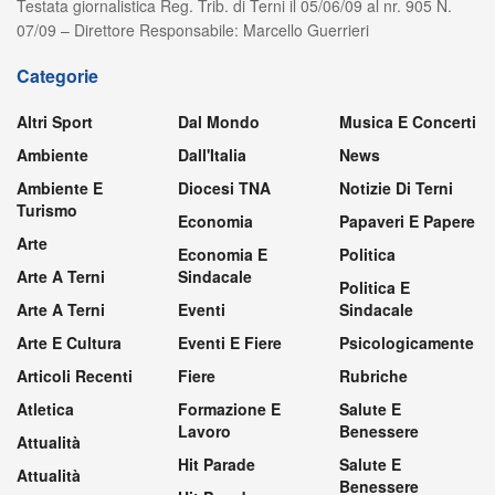
Testata giornalistica Reg. Trib. di Terni il 05/06/09 al nr. 905 N.
07/09 – Direttore Responsabile: Marcello Guerrieri
Categorie
Altri Sport
Dal Mondo
Musica E Concerti
Ambiente
Dall'Italia
News
Ambiente E
Diocesi TNA
Notizie Di Terni
Turismo
Economia
Papaveri E Papere
Arte
Economia E
Politica
Arte A Terni
Sindacale
Politica E
Arte A Terni
Eventi
Sindacale
Arte E Cultura
Eventi E Fiere
Psicologicamente
Articoli Recenti
Fiere
Rubriche
Atletica
Formazione E
Salute E
Lavoro
Benessere
Attualità
Hit Parade
Salute E
Attualità
Benessere