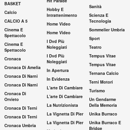
Hit Parade
BASKET
Sanità
Hobby E
Calcio
Intrattenimento
Scienza E
CALCIO A 5
Tecnologia
Home Video
Cinema E
Sommelier Umbria
Home Video
Spettacolo
Sport
I Dvd Più
Cinema E
Noleggiati
Teatro
Spettacolo
I Dvd Più
Tempus Vitae
Cronaca
Noleggiati
Tempus Vitae
Cronaca Di Amelia
In Apertura
Ternana Calcio
Cronaca Di Narni
In Evidenza
Terni Motori
Cronaca Di Narni
L'arte Di Cambiare
Turismo
Cronaca Di
L'arte Di Cambiare
Orvieto
Un Gendarme
La Nutrizionista
Della Memoria
Cronaca Di Terni
La Vignetta Di Pier
Unika Burraco
Cronaca Di Terni
La Vignetta Di Pier
Unika Burraco E
Cronaca Umbria
Bridge