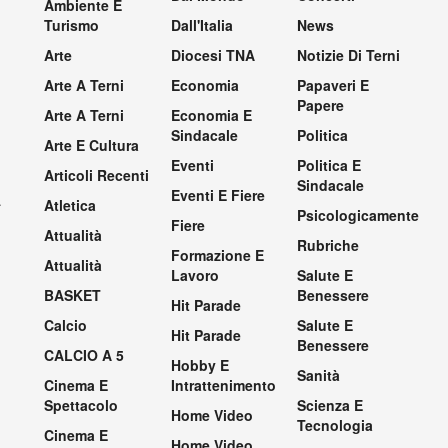
Ambiente E
Turismo
Dall'Italia
News
Arte
Diocesi TNA
Notizie Di Terni
Arte A Terni
Economia
Papaveri E
Papere
Arte A Terni
Economia E
Sindacale
Politica
Arte E Cultura
Eventi
Politica E
Articoli Recenti
Sindacale
Eventi E Fiere
.
Atletica
Psicologicamente
Fiere
Attualità
Rubriche
Formazione E
Attualità
Lavoro
Salute E
BASKET
Benessere
Hit Parade
Calcio
Salute E
Hit Parade
Benessere
CALCIO A 5
Hobby E
Sanità
Cinema E
Intrattenimento
Spettacolo
Scienza E
Home Video
Tecnologia
Cinema E
Home Video