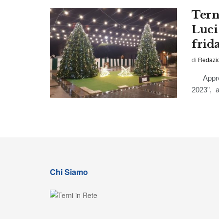
Terni
Luci
frida
di
Redazio
Approvat
2023”, a
Chi Siamo