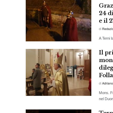
Graz
24 di
e il 
di
Redazio
A Terni 
Il p
mons
dileg
Foll
di
Adriano
Mons. Fr
nel Duom