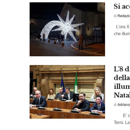
Si ac
di
Redazi
L'ora X 
che illum
L’8 d
della
illu
Nata
di
Adriano
E' come 
Terni. La 