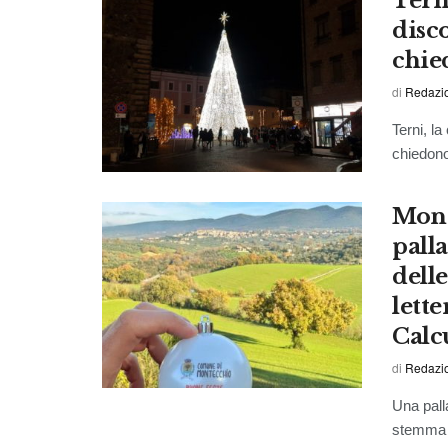
Tern
disco
chie
di
Redazio
Terni, l
chiedono
Mont
palla
delle
lett
Calc
di
Redazio
Una pall
stemma d