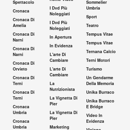
Spettacolo
Sommelier
I Dvd Più
Umbria
Cronaca
Noleggiati
Sport
Cronaca Di
I Dvd Più
Amelia
Teatro
Noleggiati
Cronaca Di
Tempus Vitae
In Apertura
Narni
Tempus Vitae
In Evidenza
Cronaca Di
Ternana Calcio
Narni
L'arte Di
Cambiare
Terni Motori
Cronaca Di
Orvieto
L'arte Di
Turismo
Cambiare
Cronaca Di
Un Gendarme
Terni
La
Della Memoria
Nutrizionista
Cronaca Di
Unika Burraco
Terni
La Vignetta Di
Unika Burraco
Pier
Cronaca
E Bridge
Umbria
La Vignetta Di
Video In
Pier
Cronaca
Evidenza
Umbria
Marketing
Visione