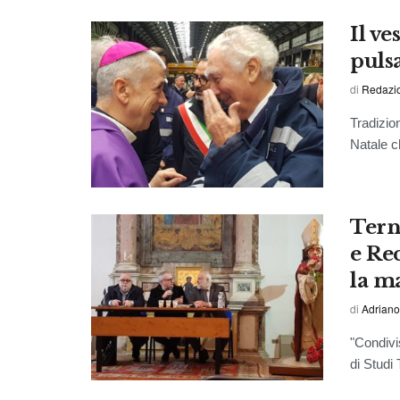
Il ve
puls
di
Redazio
Tradizio
Natale c
Terni
e Re
la m
di
Adriano
"Condivis
di Studi 