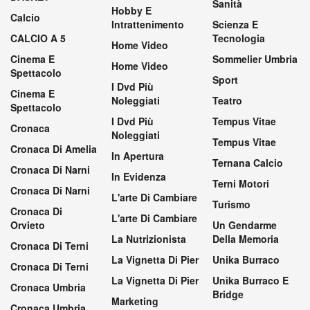
Sanità
Hobby E
Calcio
Intrattenimento
Scienza E
CALCIO A 5
Tecnologia
Home Video
Cinema E
Sommelier Umbria
Home Video
Spettacolo
Sport
I Dvd Più
Cinema E
Noleggiati
Teatro
Spettacolo
I Dvd Più
Tempus Vitae
Cronaca
Noleggiati
Tempus Vitae
Cronaca Di Amelia
In Apertura
Ternana Calcio
Cronaca Di Narni
In Evidenza
Terni Motori
Cronaca Di Narni
L'arte Di Cambiare
Turismo
Cronaca Di
L'arte Di Cambiare
Orvieto
Un Gendarme
La Nutrizionista
Della Memoria
Cronaca Di Terni
La Vignetta Di Pier
Unika Burraco
Cronaca Di Terni
La Vignetta Di Pier
Unika Burraco E
Cronaca Umbria
Bridge
Marketing
Cronaca Umbria