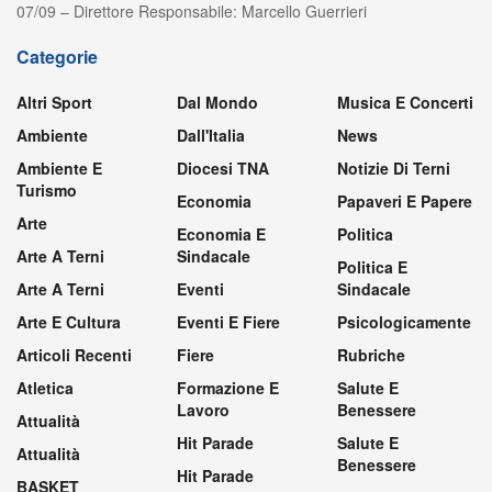
07/09 – Direttore Responsabile: Marcello Guerrieri
Categorie
Altri Sport
Dal Mondo
Musica E Concerti
Ambiente
Dall'Italia
News
Ambiente E
Diocesi TNA
Notizie Di Terni
Turismo
Economia
Papaveri E Papere
Arte
Economia E
Politica
Arte A Terni
Sindacale
Politica E
Arte A Terni
Eventi
Sindacale
Arte E Cultura
Eventi E Fiere
Psicologicamente
Articoli Recenti
Fiere
Rubriche
Atletica
Formazione E
Salute E
Lavoro
Benessere
Attualità
Hit Parade
Salute E
Attualità
Benessere
Hit Parade
BASKET