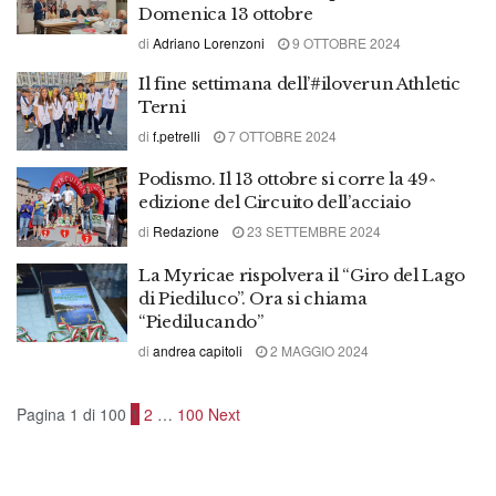
Domenica 13 ottobre
di
Adriano Lorenzoni
9 OTTOBRE 2024
Il fine settimana dell’#iloverun Athletic
Terni
di
f.petrelli
7 OTTOBRE 2024
Podismo. Il 13 ottobre si corre la 49^
edizione del Circuito dell’acciaio
di
Redazione
23 SETTEMBRE 2024
La Myricae rispolvera il “Giro del Lago
di Piediluco”. Ora si chiama
“Piedilucando”
di
andrea capitoli
2 MAGGIO 2024
Pagina 1 di 100
1
2
…
100
Next