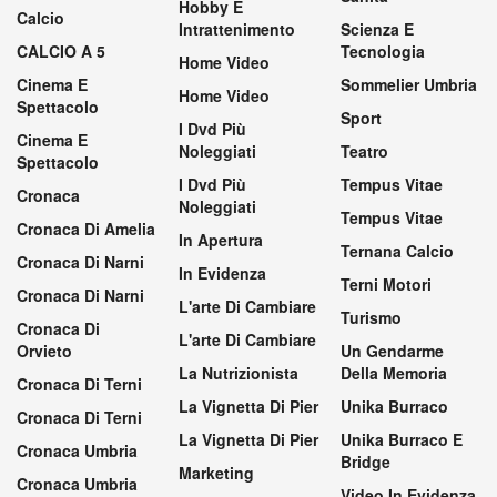
Hobby E
Calcio
Intrattenimento
Scienza E
CALCIO A 5
Tecnologia
Home Video
Cinema E
Sommelier Umbria
Home Video
Spettacolo
Sport
I Dvd Più
Cinema E
Noleggiati
Teatro
Spettacolo
I Dvd Più
Tempus Vitae
Cronaca
Noleggiati
Tempus Vitae
Cronaca Di Amelia
In Apertura
Ternana Calcio
Cronaca Di Narni
In Evidenza
Terni Motori
Cronaca Di Narni
L'arte Di Cambiare
Turismo
Cronaca Di
L'arte Di Cambiare
Orvieto
Un Gendarme
La Nutrizionista
Della Memoria
Cronaca Di Terni
La Vignetta Di Pier
Unika Burraco
Cronaca Di Terni
La Vignetta Di Pier
Unika Burraco E
Cronaca Umbria
Bridge
Marketing
Cronaca Umbria
Video In Evidenza