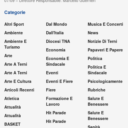
07/09 – Direttore Responsabile: Marcello Guerrieri
Categorie
Altri Sport
Dal Mondo
Musica E Concerti
Ambiente
Dall'Italia
News
Ambiente E
Diocesi TNA
Notizie Di Terni
Turismo
Economia
Papaveri E Papere
Arte
Economia E
Politica
Arte A Terni
Sindacale
Politica E
Arte A Terni
Eventi
Sindacale
Arte E Cultura
Eventi E Fiere
Psicologicamente
Articoli Recenti
Fiere
Rubriche
Atletica
Formazione E
Salute E
Lavoro
Benessere
Attualità
Hit Parade
Salute E
Attualità
Benessere
Hit Parade
BASKET
Sanità