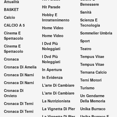
Attualità
Benessere
Hit Parade
BASKET
Sanità
Hobby E
Calcio
Intrattenimento
Scienza E
CALCIO A 5
Tecnologia
Home Video
Cinema E
Sommelier Umbria
Home Video
Spettacolo
Sport
I Dvd Più
Cinema E
Noleggiati
Teatro
Spettacolo
I Dvd Più
Tempus Vitae
Cronaca
Noleggiati
Tempus Vitae
Cronaca Di Amelia
In Apertura
Ternana Calcio
Cronaca Di Narni
In Evidenza
Terni Motori
Cronaca Di Narni
L'arte Di Cambiare
Turismo
Cronaca Di
L'arte Di Cambiare
Orvieto
Un Gendarme
La Nutrizionista
Della Memoria
Cronaca Di Terni
La Vignetta Di Pier
Unika Burraco
Cronaca Di Terni
La Vignetta Di Pier
Unika Burraco E