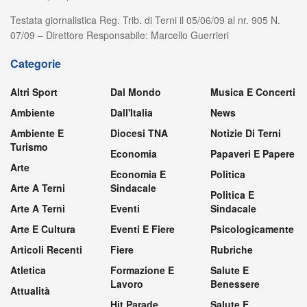
Testata giornalistica Reg. Trib. di Terni il 05/06/09 al nr. 905 N.
07/09 – Direttore Responsabile: Marcello Guerrieri
Categorie
Altri Sport
Dal Mondo
Musica E Concerti
Ambiente
Dall'Italia
News
Ambiente E
Diocesi TNA
Notizie Di Terni
Turismo
Economia
Papaveri E Papere
Arte
Economia E
Politica
Arte A Terni
Sindacale
Politica E
Arte A Terni
Eventi
Sindacale
Arte E Cultura
Eventi E Fiere
Psicologicamente
Articoli Recenti
Fiere
Rubriche
Atletica
Formazione E
Salute E
Lavoro
Benessere
Attualità
Hit Parade
Salute E