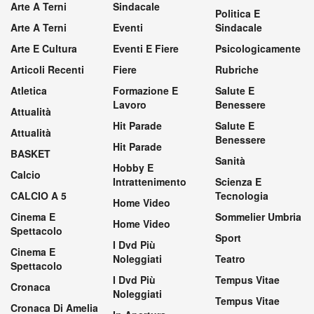
Arte A Terni
Sindacale
Politica E
Arte A Terni
Eventi
Sindacale
Arte E Cultura
Eventi E Fiere
Psicologicamente
Articoli Recenti
Fiere
Rubriche
Atletica
Formazione E
Salute E
Lavoro
Benessere
Attualità
Hit Parade
Salute E
Attualità
Benessere
Hit Parade
BASKET
Sanità
Hobby E
Calcio
Intrattenimento
Scienza E
CALCIO A 5
Tecnologia
Home Video
Cinema E
Sommelier Umbria
Home Video
Spettacolo
Sport
I Dvd Più
Cinema E
Noleggiati
Teatro
Spettacolo
I Dvd Più
Tempus Vitae
Cronaca
Noleggiati
Tempus Vitae
Cronaca Di Amelia