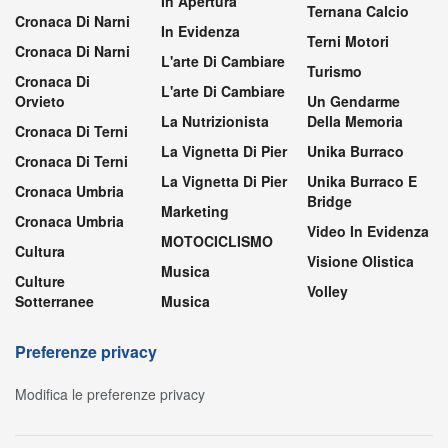
In Apertura
Ternana Calcio
Cronaca Di Narni
In Evidenza
Terni Motori
Cronaca Di Narni
L'arte Di Cambiare
Turismo
Cronaca Di
L'arte Di Cambiare
Orvieto
Un Gendarme
La Nutrizionista
Della Memoria
Cronaca Di Terni
La Vignetta Di Pier
Unika Burraco
Cronaca Di Terni
La Vignetta Di Pier
Unika Burraco E
Cronaca Umbria
Bridge
Marketing
Cronaca Umbria
Video In Evidenza
MOTOCICLISMO
Cultura
Visione Olistica
Musica
Culture
Volley
Sotterranee
Musica
Preferenze privacy
Modifica le preferenze privacy