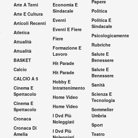
Papere
Arte A Terni
Economia E
Sindacale
Politica
Arte E Cultura
Eventi
Politica E
Articoli Recenti
Sindacale
Eventi E Fiere
.
Atletica
Psicologicamente
Fiere
Attualità
Rubriche
Formazione E
Attualità
Lavoro
Salute E
BASKET
Benessere
Hit Parade
Calcio
Salute E
Hit Parade
Benessere
CALCIO A 5
Hobby E
Sanità
Cinema E
Intrattenimento
Spettacolo
Scienza E
Home Video
Tecnologia
Cinema E
Home Video
Spettacolo
Sommelier
I Dvd Più
Umbria
Cronaca
Noleggiati
Sport
Cronaca Di
I Dvd Più
Amelia
Teatro
Noleggiati