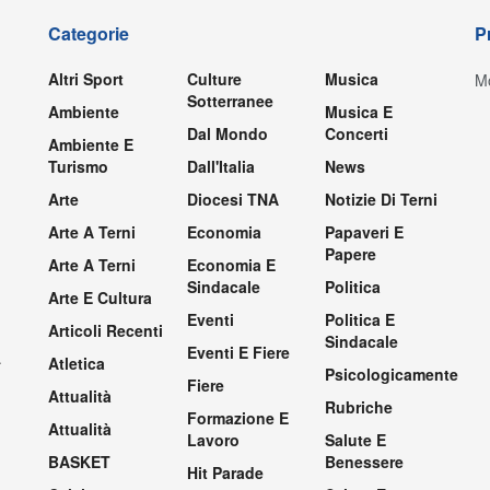
Categorie
P
Altri Sport
Culture
Musica
Mo
Sotterranee
Ambiente
Musica E
Dal Mondo
Concerti
Ambiente E
Turismo
Dall'Italia
News
Arte
Diocesi TNA
Notizie Di Terni
Arte A Terni
Economia
Papaveri E
Papere
Arte A Terni
Economia E
Sindacale
Politica
Arte E Cultura
Eventi
Politica E
Articoli Recenti
Sindacale
Eventi E Fiere
.
Atletica
Psicologicamente
Fiere
Attualità
Rubriche
Formazione E
Attualità
Lavoro
Salute E
BASKET
Benessere
Hit Parade