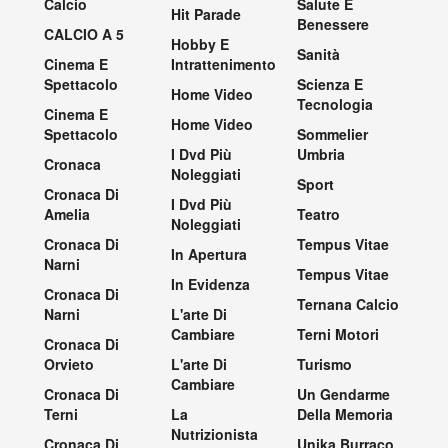
Calcio
Salute E
Hit Parade
Benessere
CALCIO A 5
Hobby E
Sanità
Cinema E
Intrattenimento
Spettacolo
Scienza E
Home Video
Tecnologia
Cinema E
Home Video
Spettacolo
Sommelier
I Dvd Più
Umbria
Cronaca
Noleggiati
Sport
Cronaca Di
I Dvd Più
Amelia
Teatro
Noleggiati
Cronaca Di
Tempus Vitae
In Apertura
Narni
Tempus Vitae
In Evidenza
Cronaca Di
Ternana Calcio
Narni
L'arte Di
Cambiare
Terni Motori
Cronaca Di
Orvieto
L'arte Di
Turismo
Cambiare
Cronaca Di
Un Gendarme
Terni
La
Della Memoria
Nutrizionista
Cronaca Di
Unika Burraco