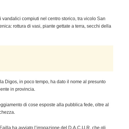
ti vandalici compiuti nel centro storico, tra vicolo San
ica: rottura di vasi, piante gettate a terra, secchi della
e la Digos, in poco tempo, ha dato il nome al presunto
dente in provincia.
eggiamento di cose esposte alla pubblica fede, oltre al
chezza.
 Failla ha avviato l’irrogazione del D.A.C.U.R. che gli