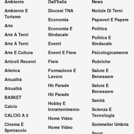
Ambiente
Dall'Italia
News
Ambiente E
Diocesi TNA
Notizie Di Terni
Turismo
Economia
Papaveri E Papere
Arte
Economia E
Politica
Arte A Terni
Sindacale
Politica E
Arte A Terni
Eventi
Sindacale
Arte E Cultura
Eventi E Fiere
Psicologicamente
Articoli Recenti
Fiere
Rubriche
Atletica
Formazione E
Salute E
Lavoro
Benessere
Attualità
Hit Parade
Salute E
Attualità
Benessere
Hit Parade
BASKET
Sanità
Hobby E
Calcio
Intrattenimento
Scienza E
CALCIO A 5
Tecnologia
Home Video
Cinema E
Sommelier Umbria
Home Video
Spettacolo
Sport