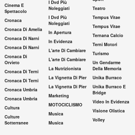
I Dvd Più
Cinema E
Noleggiati
Teatro
Spettacolo
I Dvd Più
Tempus Vitae
Cronaca
Noleggiati
Tempus Vitae
Cronaca Di Amelia
In Apertura
Ternana Calcio
Cronaca Di Narni
In Evidenza
Terni Motori
Cronaca Di Narni
L'arte Di Cambiare
Turismo
Cronaca Di
L'arte Di Cambiare
Orvieto
Un Gendarme
La Nutrizionista
Della Memoria
Cronaca Di Terni
La Vignetta Di Pier
Unika Burraco
Cronaca Di Terni
La Vignetta Di Pier
Unika Burraco E
Cronaca Umbria
Bridge
Marketing
Cronaca Umbria
Video In Evidenza
MOTOCICLISMO
Cultura
Visione Olistica
Musica
Culture
Volley
Sotterranee
Musica