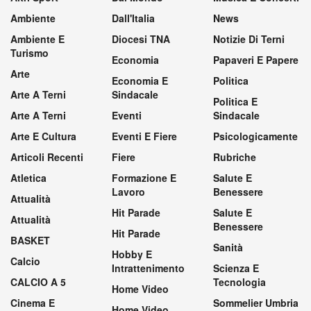
Ambiente
Dall'Italia
News
Ambiente E
Diocesi TNA
Notizie Di Terni
Turismo
Economia
Papaveri E Papere
Arte
Economia E
Politica
Arte A Terni
Sindacale
Politica E
Arte A Terni
Eventi
Sindacale
Arte E Cultura
Eventi E Fiere
Psicologicamente
Articoli Recenti
Fiere
Rubriche
Atletica
Formazione E
Salute E
Lavoro
Benessere
Attualità
Hit Parade
Salute E
Attualità
Benessere
Hit Parade
BASKET
Sanità
Hobby E
Calcio
Intrattenimento
Scienza E
CALCIO A 5
Tecnologia
Home Video
Cinema E
Sommelier Umbria
Home Video