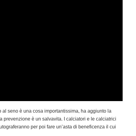
o al seno è una cosa importantissima, ha aggiunto la
prevenzione è un salvavita. I calciatori e le calciatrici
tograferanno per poi fare un’asta di beneficenza il cui