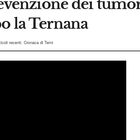
revenzione dei tumor
o la Ternana
ticoli recenti
,
Cronaca di Terni