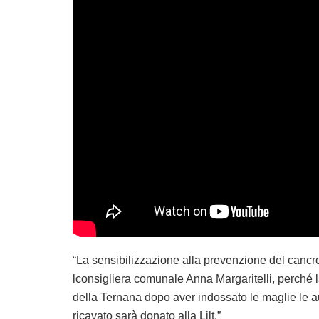
“La sensibilizzazione alla prevenzione del cancr
lconsigliera comunale Anna Margaritelli, perché la 
della Ternana dopo aver indossato le maglie le au
ricavato sarà donato alla Lilt.”