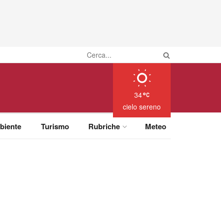
34
cielo sereno
biente
Turismo
Rubriche
Meteo