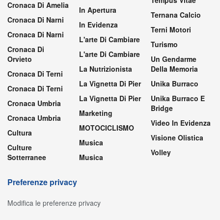
Cronaca Di Amelia
In Apertura
Ternana Calcio
Cronaca Di Narni
In Evidenza
Terni Motori
Cronaca Di Narni
L'arte Di Cambiare
Turismo
Cronaca Di
L'arte Di Cambiare
Orvieto
Un Gendarme
La Nutrizionista
Della Memoria
Cronaca Di Terni
La Vignetta Di Pier
Unika Burraco
Cronaca Di Terni
La Vignetta Di Pier
Unika Burraco E
Cronaca Umbria
Bridge
Marketing
Cronaca Umbria
Video In Evidenza
MOTOCICLISMO
Cultura
Visione Olistica
Musica
Culture
Volley
Sotterranee
Musica
Preferenze privacy
Modifica le preferenze privacy