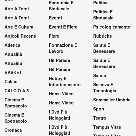
Economia E
Politica
Arte A Terni
Sindacale
Politica E
Arte A Terni
Eventi
Sindacale
Arte E Cultura
Eventi E Fiere
Psicologicamente
Articoli Recenti
Fiere
Rubriche
Atletica
Formazione E
Salute E
Lavoro
Benessere
Attualità
Hit Parade
Salute E
Attualità
Benessere
Hit Parade
BASKET
Sanità
Hobby E
Calcio
Intrattenimento
Scienza E
CALCIO A 5
Tecnologia
Home Video
Cinema E
Sommelier Umbria
Home Video
Spettacolo
Sport
I Dvd Più
Cinema E
Noleggiati
Teatro
Spettacolo
I Dvd Più
Tempus Vitae
Cronaca
Noleggiati
Tempus Vitae