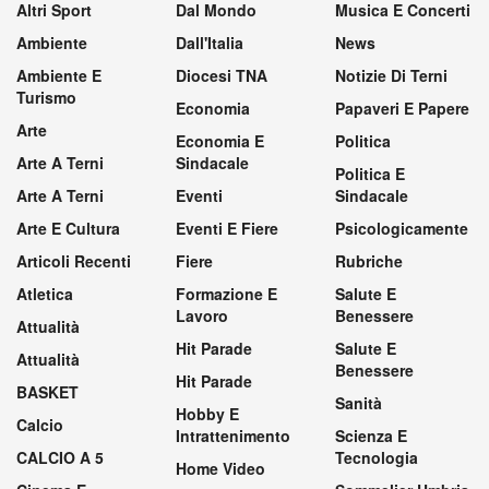
Altri Sport
Dal Mondo
Musica E Concerti
Ambiente
Dall'Italia
News
Ambiente E
Diocesi TNA
Notizie Di Terni
Turismo
Economia
Papaveri E Papere
Arte
Economia E
Politica
Arte A Terni
Sindacale
Politica E
Arte A Terni
Eventi
Sindacale
Arte E Cultura
Eventi E Fiere
Psicologicamente
Articoli Recenti
Fiere
Rubriche
Atletica
Formazione E
Salute E
Lavoro
Benessere
Attualità
Hit Parade
Salute E
Attualità
Benessere
Hit Parade
BASKET
Sanità
Hobby E
Calcio
Intrattenimento
Scienza E
CALCIO A 5
Tecnologia
Home Video