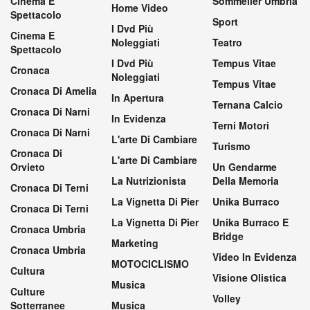
Cinema E
Sommelier Umbria
Home Video
Spettacolo
Sport
I Dvd Più
Cinema E
Noleggiati
Teatro
Spettacolo
I Dvd Più
Tempus Vitae
Cronaca
Noleggiati
Tempus Vitae
Cronaca Di Amelia
In Apertura
Ternana Calcio
Cronaca Di Narni
In Evidenza
Terni Motori
Cronaca Di Narni
L'arte Di Cambiare
Turismo
Cronaca Di
L'arte Di Cambiare
Orvieto
Un Gendarme
La Nutrizionista
Della Memoria
Cronaca Di Terni
La Vignetta Di Pier
Unika Burraco
Cronaca Di Terni
La Vignetta Di Pier
Unika Burraco E
Cronaca Umbria
Bridge
Marketing
Cronaca Umbria
Video In Evidenza
MOTOCICLISMO
Cultura
Visione Olistica
Musica
Culture
Volley
Sotterranee
Musica