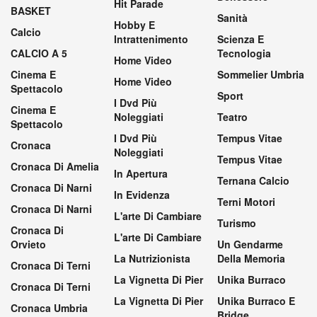
Hit Parade
BASKET
Sanità
Hobby E
Calcio
Intrattenimento
Scienza E
CALCIO A 5
Tecnologia
Home Video
Cinema E
Sommelier Umbria
Home Video
Spettacolo
Sport
I Dvd Più
Cinema E
Noleggiati
Teatro
Spettacolo
I Dvd Più
Tempus Vitae
Cronaca
Noleggiati
Tempus Vitae
Cronaca Di Amelia
In Apertura
Ternana Calcio
Cronaca Di Narni
In Evidenza
Terni Motori
Cronaca Di Narni
L'arte Di Cambiare
Turismo
Cronaca Di
L'arte Di Cambiare
Orvieto
Un Gendarme
La Nutrizionista
Della Memoria
Cronaca Di Terni
La Vignetta Di Pier
Unika Burraco
Cronaca Di Terni
La Vignetta Di Pier
Unika Burraco E
Cronaca Umbria
Bridge