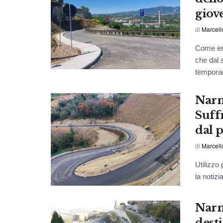
giov
di
Marcell
Come era
che dal 
temporan
Narn
Suff
dal 
di
Marcell
Utilizzo
la notiz
Narn
desti