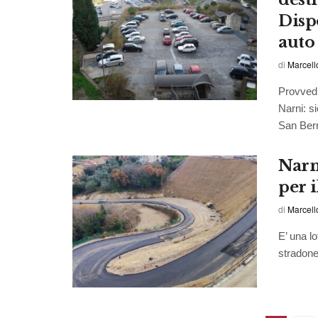
Disp
auto
di
Marcell
Provvedi
Narni: s
San Bern
Narn
per i
di
Marcell
E’ una lo
stradone 