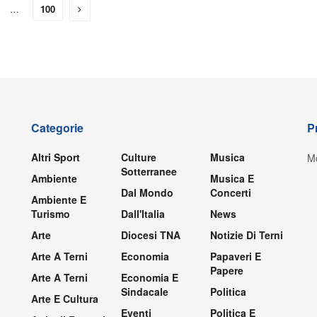
…
100
Categorie
P
Altri Sport
Culture
Musica
Mo
Sotterranee
Ambiente
Musica E
Dal Mondo
Concerti
Ambiente E
Turismo
Dall'Italia
News
Arte
Diocesi TNA
Notizie Di Terni
Arte A Terni
Economia
Papaveri E
Papere
Arte A Terni
Economia E
Sindacale
Politica
Arte E Cultura
Eventi
Politica E