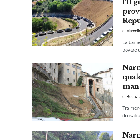
l’11 
provv
Repu
di
Marcell
La barri
trovare 
Narni
qual
man
di
Redazio
Tra meno
di risali
Narni