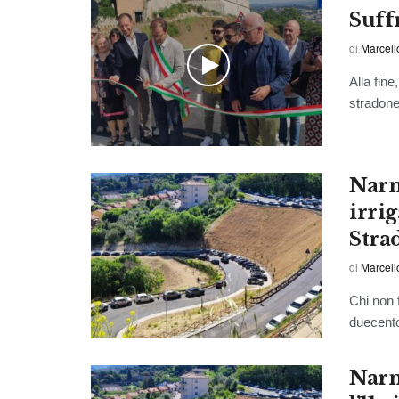
Suff
di
Marcell
Alla fine
stradone
Narni
irri
Stra
di
Marcell
Chi non f
duecento
Narn