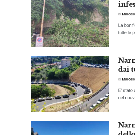
infes
di
Marcell
La bonifi
tutte le 
Narn
dai t
di
Marcell
E’ stato
nel nuov
Narn
dell