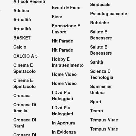
Articoli Recenti
Sindacale
Eventi E Fiere
.
Atletica
Psicologicamente
Fiere
Attualità
Rubriche
Formazione E
Attualità
Lavoro
Salute E
BASKET
Benessere
Hit Parade
Calcio
Salute E
Hit Parade
Benessere
CALCIO A 5
Hobby E
Sanità
Cinema E
Intrattenimento
Spettacolo
Scienza E
Home Video
Tecnologia
Cinema E
Home Video
Spettacolo
Sommelier
I Dvd Più
Umbria
Cronaca
Noleggiati
Sport
Cronaca Di
I Dvd Più
Amelia
Teatro
Noleggiati
Cronaca Di
Tempus Vitae
In Apertura
Narni
Tempus Vitae
In Evidenza
Cronaca Di