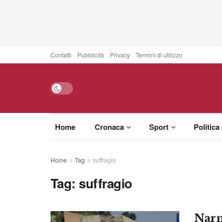
Contatti
Pubblicità
Privacy
Termini di utilizzo
Home
Cronaca
Sport
Politica
Home
Tag
suffragio
Tag:
suffragio
Narn