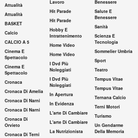
Lavoro
Benessere
Attualità
Hit Parade
Salute E
Attualità
Benessere
Hit Parade
BASKET
Sanità
Hobby E
Calcio
Intrattenimento
Scienza E
CALCIO A 5
Tecnologia
Home Video
Cinema E
Sommelier Umbria
Home Video
Spettacolo
Sport
I Dvd Più
Cinema E
Noleggiati
Teatro
Spettacolo
I Dvd Più
Tempus Vitae
Cronaca
Noleggiati
Tempus Vitae
Cronaca Di Amelia
In Apertura
Ternana Calcio
Cronaca Di Narni
In Evidenza
Terni Motori
Cronaca Di Narni
L'arte Di Cambiare
Turismo
Cronaca Di
L'arte Di Cambiare
Orvieto
Un Gendarme
La Nutrizionista
Della Memoria
Cronaca Di Terni