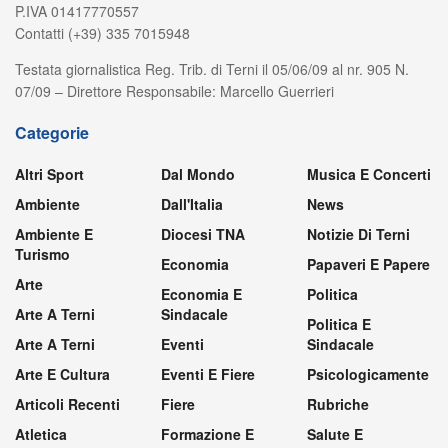
P.IVA 01417770557
Contatti (+39) 335 7015948
Testata giornalistica Reg. Trib. di Terni il 05/06/09 al nr. 905 N.
07/09 – Direttore Responsabile: Marcello Guerrieri
Categorie
Altri Sport
Dal Mondo
Musica E Concerti
Ambiente
Dall'Italia
News
Ambiente E
Diocesi TNA
Notizie Di Terni
Turismo
Economia
Papaveri E Papere
Arte
Economia E
Politica
Arte A Terni
Sindacale
Politica E
Arte A Terni
Eventi
Sindacale
Arte E Cultura
Eventi E Fiere
Psicologicamente
Articoli Recenti
Fiere
Rubriche
Atletica
Formazione E
Salute E