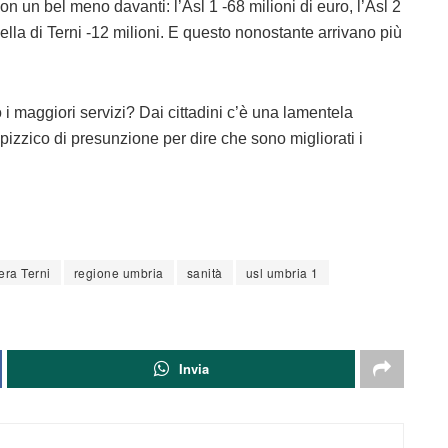
on un bel meno davanti: l’Asl 1 -68 milioni di euro, l’Asl 2
uella di Terni -12 milioni. E questo nonostante arrivano più
i maggiori servizi? Dai cittadini c’è una lamentela
izzico di presunzione per dire che sono migliorati i
era Terni
regione umbria
sanità
usl umbria 1
Invia