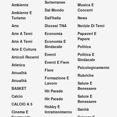
Sotterranee
Ambiente
Musica E
Dal Mondo
Concerti
Ambiente E
Turismo
Dall'Italia
News
Arte
Diocesi TNA
Notizie Di Terni
Arte A Terni
Economia
Papaveri E
Papere
Arte A Terni
Economia E
Sindacale
Politica
Arte E Cultura
Eventi
Politica E
Articoli Recenti
Sindacale
Eventi E Fiere
.
Atletica
Psicologicamente
Fiere
Attualità
Rubriche
Formazione E
Attualità
Lavoro
Salute E
BASKET
Benessere
Hit Parade
Calcio
Salute E
Hit Parade
Benessere
CALCIO A 5
Hobby E
Sanità
Cinema E
Intrattenimento