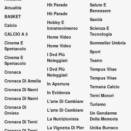
Hit Parade
Salute E
Attualità
Benessere
Hit Parade
BASKET
Sanità
Hobby E
Calcio
Intrattenimento
Scienza E
CALCIO A 5
Tecnologia
Home Video
Cinema E
Sommelier Umbria
Home Video
Spettacolo
Sport
I Dvd Più
Cinema E
Noleggiati
Teatro
Spettacolo
I Dvd Più
Tempus Vitae
Cronaca
Noleggiati
Tempus Vitae
Cronaca Di Amelia
In Apertura
Ternana Calcio
Cronaca Di Narni
In Evidenza
Terni Motori
Cronaca Di Narni
L'arte Di Cambiare
Turismo
Cronaca Di
L'arte Di Cambiare
Orvieto
Un Gendarme
La Nutrizionista
Della Memoria
Cronaca Di Terni
La Vignetta Di Pier
Unika Burraco
Cronaca Di Terni