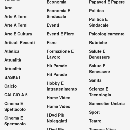
Economia
Papaveri E Papere
Arte
Economia E
Politica
Arte A Terni
Sindacale
Politica E
Arte A Terni
Eventi
Sindacale
Arte E Cultura
Eventi E Fiere
Psicologicamente
Articoli Recenti
Fiere
Rubriche
Atletica
Formazione E
Salute E
Lavoro
Benessere
Attualità
Hit Parade
Salute E
Attualità
Benessere
Hit Parade
BASKET
Sanità
Hobby E
Calcio
Intrattenimento
Scienza E
CALCIO A 5
Tecnologia
Home Video
Cinema E
Sommelier Umbria
Home Video
Spettacolo
Sport
I Dvd Più
Cinema E
Noleggiati
Teatro
Spettacolo
I Dvd Più
Tempus Vitae