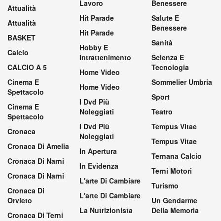
Lavoro
Benessere
Attualità
Hit Parade
Salute E
Attualità
Benessere
Hit Parade
BASKET
Sanità
Hobby E
Calcio
Intrattenimento
Scienza E
CALCIO A 5
Tecnologia
Home Video
Cinema E
Sommelier Umbria
Home Video
Spettacolo
Sport
I Dvd Più
Cinema E
Noleggiati
Teatro
Spettacolo
I Dvd Più
Tempus Vitae
Cronaca
Noleggiati
Tempus Vitae
Cronaca Di Amelia
In Apertura
Ternana Calcio
Cronaca Di Narni
In Evidenza
Terni Motori
Cronaca Di Narni
L'arte Di Cambiare
Turismo
Cronaca Di
L'arte Di Cambiare
Orvieto
Un Gendarme
La Nutrizionista
Della Memoria
Cronaca Di Terni