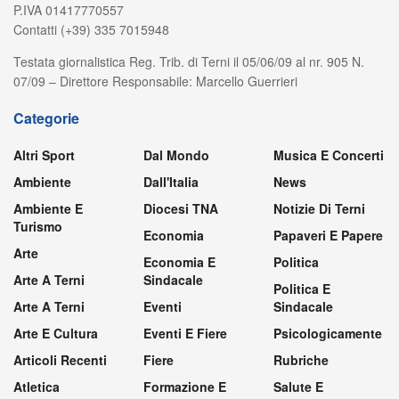
P.IVA 01417770557
Contatti (+39) 335 7015948
Testata giornalistica Reg. Trib. di Terni il 05/06/09 al nr. 905 N.
07/09 – Direttore Responsabile: Marcello Guerrieri
Categorie
Altri Sport
Dal Mondo
Musica E Concerti
Ambiente
Dall'Italia
News
Ambiente E
Diocesi TNA
Notizie Di Terni
Turismo
Economia
Papaveri E Papere
Arte
Economia E
Politica
Arte A Terni
Sindacale
Politica E
Arte A Terni
Eventi
Sindacale
Arte E Cultura
Eventi E Fiere
Psicologicamente
Articoli Recenti
Fiere
Rubriche
Atletica
Formazione E
Salute E