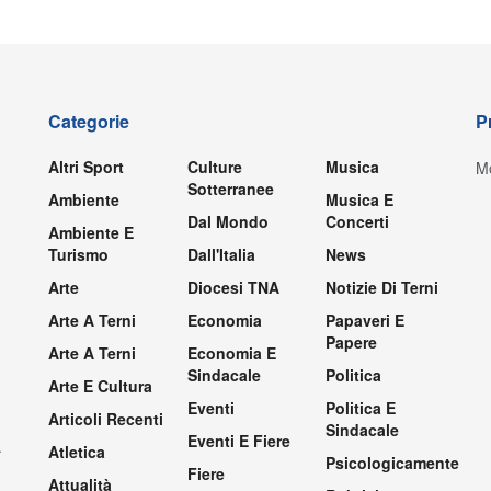
Categorie
P
Altri Sport
Culture
Musica
Mo
Sotterranee
Ambiente
Musica E
Dal Mondo
Concerti
Ambiente E
Turismo
Dall'Italia
News
Arte
Diocesi TNA
Notizie Di Terni
Arte A Terni
Economia
Papaveri E
Papere
Arte A Terni
Economia E
Sindacale
Politica
Arte E Cultura
Eventi
Politica E
Articoli Recenti
Sindacale
Eventi E Fiere
.
Atletica
Psicologicamente
Fiere
Attualità