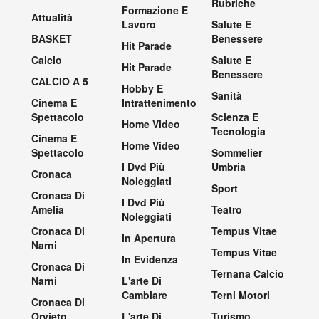
Rubriche
Formazione E
Attualità
Lavoro
Salute E
BASKET
Benessere
Hit Parade
Calcio
Salute E
Hit Parade
Benessere
CALCIO A 5
Hobby E
Sanità
Cinema E
Intrattenimento
Spettacolo
Scienza E
Home Video
Tecnologia
Cinema E
Home Video
Spettacolo
Sommelier
I Dvd Più
Umbria
Cronaca
Noleggiati
Sport
Cronaca Di
I Dvd Più
Amelia
Teatro
Noleggiati
Cronaca Di
Tempus Vitae
In Apertura
Narni
Tempus Vitae
In Evidenza
Cronaca Di
Ternana Calcio
Narni
L'arte Di
Cambiare
Terni Motori
Cronaca Di
Orvieto
L'arte Di
Turismo