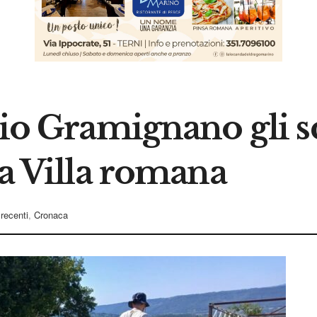
gio Gramignano gli s
la Villa romana
 recenti
,
Cronaca