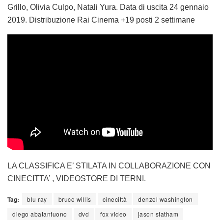
Grillo, Olivia Culpo, Natali Yura. Data di uscita 24 gennaio
2019. Distribuzione Rai Cinema +19 posti 2 settimane
LA CLASSIFICA E’ STILATA IN COLLABORAZIONE CON
CINECITTA’ , VIDEOSTORE DI TERNI.
Tag:
blu ray
bruce willis
cinecittà
denzel washington
diego abatantuono
dvd
fox video
jason statham