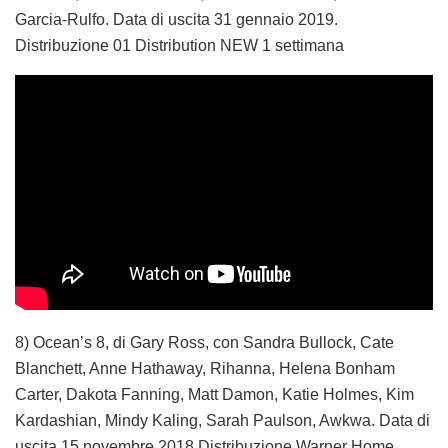
Garcia-Rulfo. Data di uscita 31 gennaio 2019.
Distribuzione 01 Distribution NEW 1 settimana
8) Ocean’s 8, di Gary Ross, con Sandra Bullock, Cate
Blanchett, Anne Hathaway, Rihanna, Helena Bonham
Carter, Dakota Fanning, Matt Damon, Katie Holmes, Kim
Kardashian, Mindy Kaling, Sarah Paulson, Awkwa. Data di
uscita 15 novembre 2018.Distribuzione Warner Home