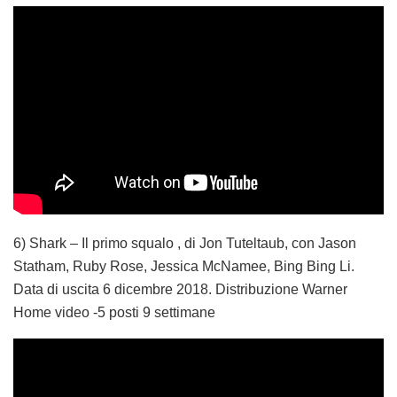
6) Shark – Il primo squalo , di Jon Tuteltaub, con Jason
Statham, Ruby Rose, Jessica McNamee, Bing Bing Li.
Data di uscita 6 dicembre 2018. Distribuzione Warner
Home video -5 posti 9 settimane