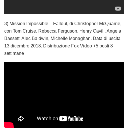
3) Mission Impossible – Fallout, di Christopher McQuarrie,
con Tom Cruise, Rebecca Ferguson, Henry Cavill, Angela
Bassett, Alec Baldwin, Michelle Monaghan. Data di uscita
13 dicembre 2018. Distribuzione Fox Video +5 posti 8
settimane