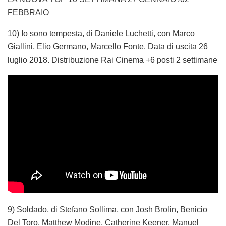
FEBBRAIO
10) Io sono tempesta, di Daniele Luchetti, con Marco
Giallini, Elio Germano, Marcello Fonte. Data di uscita 26
luglio 2018. Distribuzione Rai Cinema +6 posti 2 settimane
9) Soldado, di Stefano Sollima, con Josh Brolin, Benicio
Del Toro, Matthew Modine, Catherine Keener, Manuel