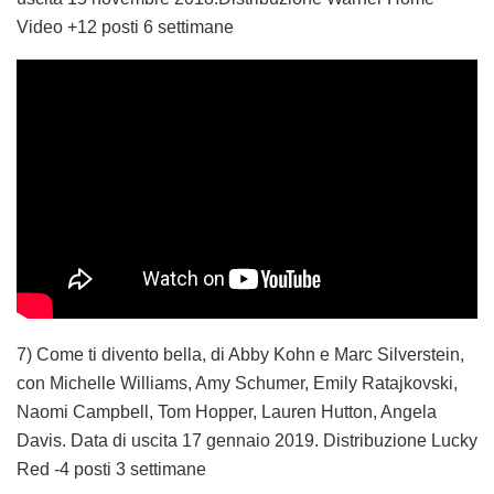
Video +12 posti 6 settimane
7) Come ti divento bella, di Abby Kohn e Marc Silverstein,
con Michelle Williams, Amy Schumer, Emily Ratajkovski,
Naomi Campbell, Tom Hopper, Lauren Hutton, Angela
Davis. Data di uscita 17 gennaio 2019. Distribuzione Lucky
Red -4 posti 3 settimane