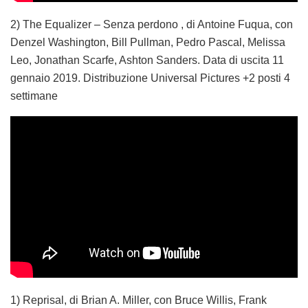
2) The Equalizer – Senza perdono , di Antoine Fuqua, con
Denzel Washington, Bill Pullman, Pedro Pascal, Melissa
Leo, Jonathan Scarfe, Ashton Sanders. Data di uscita 11
gennaio 2019. Distribuzione Universal Pictures +2 posti 4
settimane
1) Reprisal, di Brian A. Miller, con Bruce Willis, Frank