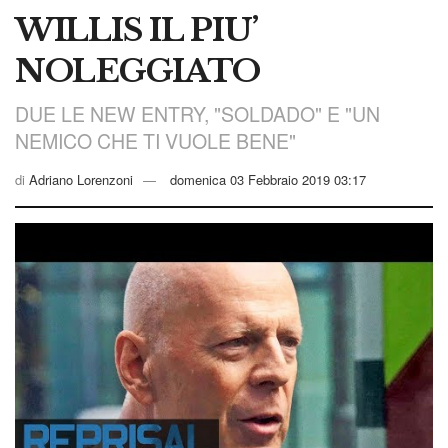
WILLIS IL PIU’
NOLEGGIATO
DUE LE NEW ENTRY, "SOLDADO" E "UN
NEMICO CHE TI VUOLE BENE"
di
Adriano Lorenzoni
domenica 03 Febbraio 2019 03:17