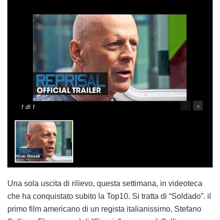
-
+
1
di 1
Una sola uscita di rilievo, questa settimana, in videoteca
che ha conquistato subito la Top10. Si tratta di “Soldado”. il
primo film americano di un regista italianissimo, Stefano