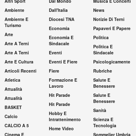
Altri Sport
Dal Mondo
Musica E Concerti
Ambiente
Dall'Italia
News
Ambiente E
Diocesi TNA
Notizie Di Terni
Turismo
Economia
Papaveri E Papere
Arte
Economia E
Politica
Arte A Terni
Sindacale
Politica E
Arte A Terni
Eventi
Sindacale
Arte E Cultura
Eventi E Fiere
Psicologicamente
Articoli Recenti
Fiere
Rubriche
Atletica
Formazione E
Salute E
Lavoro
Benessere
Attualità
Hit Parade
Salute E
Attualità
Benessere
Hit Parade
BASKET
Sanità
Hobby E
Calcio
Intrattenimento
Scienza E
CALCIO A 5
Tecnologia
Home Video
Cinema E
Sommelier Umbria