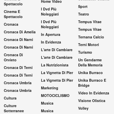
Home Video
Spettacolo
Sport
I Dvd Più
Cinema E
Noleggiati
Teatro
Spettacolo
I Dvd Più
Tempus Vitae
Cronaca
Noleggiati
Tempus Vitae
Cronaca Di Amelia
In Apertura
Ternana Calcio
Cronaca Di Narni
In Evidenza
Terni Motori
Cronaca Di Narni
L'arte Di Cambiare
Turismo
Cronaca Di
L'arte Di Cambiare
Orvieto
Un Gendarme
La Nutrizionista
Della Memoria
Cronaca Di Terni
La Vignetta Di Pier
Unika Burraco
Cronaca Di Terni
La Vignetta Di Pier
Unika Burraco E
Cronaca Umbria
Bridge
Marketing
Cronaca Umbria
Video In Evidenza
MOTOCICLISMO
Cultura
Visione Olistica
Musica
Culture
Volley
Sotterranee
Musica