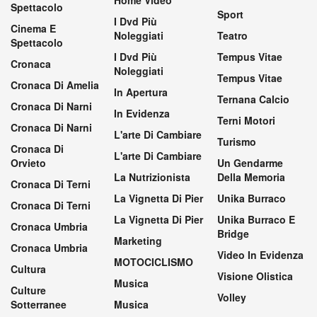
Home Video
Spettacolo
Sport
I Dvd Più
Cinema E
Noleggiati
Teatro
Spettacolo
I Dvd Più
Tempus Vitae
Cronaca
Noleggiati
Tempus Vitae
Cronaca Di Amelia
In Apertura
Ternana Calcio
Cronaca Di Narni
In Evidenza
Terni Motori
Cronaca Di Narni
L'arte Di Cambiare
Turismo
Cronaca Di
L'arte Di Cambiare
Orvieto
Un Gendarme
La Nutrizionista
Della Memoria
Cronaca Di Terni
La Vignetta Di Pier
Unika Burraco
Cronaca Di Terni
La Vignetta Di Pier
Unika Burraco E
Cronaca Umbria
Bridge
Marketing
Cronaca Umbria
Video In Evidenza
MOTOCICLISMO
Cultura
Visione Olistica
Musica
Culture
Volley
Sotterranee
Musica