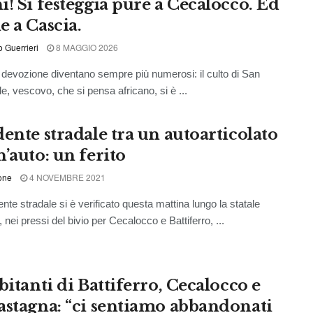
i! Si festeggia pure a Cecalocco. Ed
e a Cascia.
o Guerrieri
8 MAGGIO 2026
di devozione diventano sempre più numerosi: il culto di San
e, vescovo, che si pensa africano, si è ...
dente stradale tra un autoarticolato
n’auto: un ferito
one
4 NOVEMBRE 2021
nte stradale si è verificato questa mattina lungo la statale
 nei pressi del bivio per Cecalocco e Battiferro, ...
bitanti di Battiferro, Cecalocco e
astagna: “ci sentiamo abbandonati