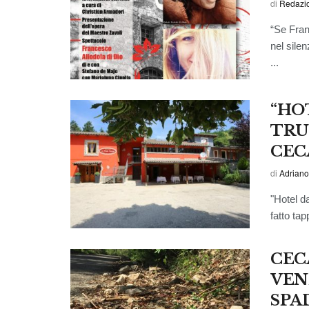
di
Redazi
“Se Fran
nel sile
...
“HOT
TRU
CEC
di
Adriano
"Hotel d
fatto ta
CEC
VEN
SPA