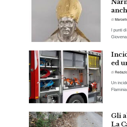
Narn
anch
di
Marcell
I punti 
Giovenal
Inci
ed u
di
Redazi
Un incide
Flaminia,
Gli a
La C