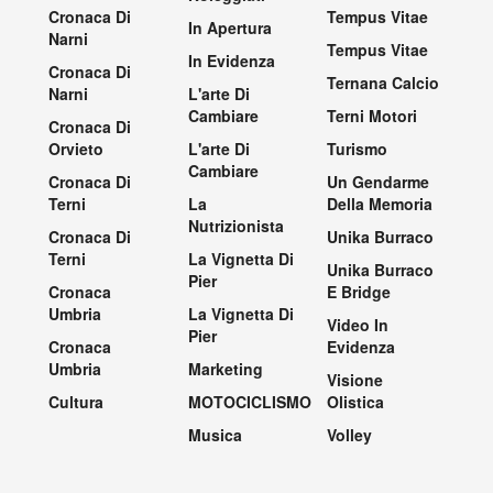
Cronaca Di
Tempus Vitae
In Apertura
Narni
Tempus Vitae
In Evidenza
Cronaca Di
Ternana Calcio
Narni
L'arte Di
Cambiare
Terni Motori
Cronaca Di
Orvieto
L'arte Di
Turismo
Cambiare
Cronaca Di
Un Gendarme
Terni
La
Della Memoria
Nutrizionista
Cronaca Di
Unika Burraco
Terni
La Vignetta Di
Unika Burraco
Pier
Cronaca
E Bridge
Umbria
La Vignetta Di
Video In
Pier
Cronaca
Evidenza
Umbria
Marketing
Visione
Cultura
MOTOCICLISMO
Olistica
Musica
Volley