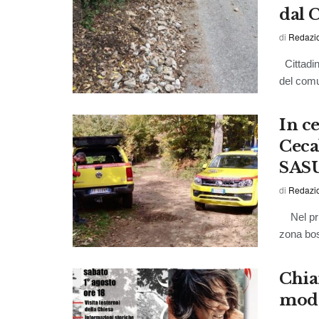
dal 
di
Redazio
Cittadini
del comun
In c
Ceca
SAS
di
Redazio
Nel prim
zona bos
Chia
mode