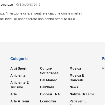
 Lorenzoni
4 GIUGNO 2016
ta l'intenzione di farsi sentire e giacché con le mail e i
i inviati all'assessorato non hanno ottenuto nulla ...
Categorie
P
Altri Sport
Culture
Musica
Mo
Sotterranee
Ambiente
Musica E
Dal Mondo
Concerti
Ambiente E
Turismo
Dall'Italia
News
Arte
Diocesi TNA
Notizie Di Terni
Arte A Terni
Economia
Papaveri E