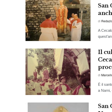
San 
anch
di
Redazio
A Cecalo
quest’an
Il c
Ceca
proc
di
Marcell
È il san
a Narni,
San 