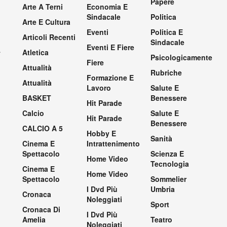
Papere
Arte A Terni
Economia E
Sindacale
Politica
Arte E Cultura
Eventi
Politica E
Articoli Recenti
Sindacale
Eventi E Fiere
.
Atletica
Psicologicamente
Fiere
Attualità
Rubriche
Formazione E
Attualità
Lavoro
Salute E
BASKET
Benessere
Hit Parade
Calcio
Salute E
Hit Parade
Benessere
CALCIO A 5
Hobby E
Sanità
Cinema E
Intrattenimento
Spettacolo
Scienza E
Home Video
Tecnologia
Cinema E
Home Video
Spettacolo
Sommelier
I Dvd Più
Umbria
Cronaca
Noleggiati
Sport
Cronaca Di
I Dvd Più
Amelia
Teatro
Noleggiati