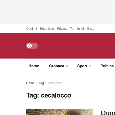
Contatti
Pubblicità
Privacy
Termini di utilizzo
Home
Cronaca
Sport
Politica
Home
Tag
cecalocco
Tag:
cecalocco
Doman