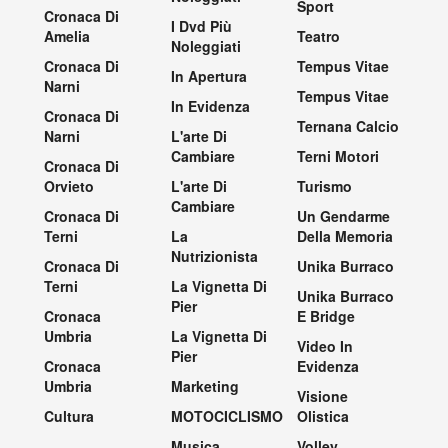
Sport
Cronaca Di
I Dvd Più
Amelia
Teatro
Noleggiati
Cronaca Di
Tempus Vitae
In Apertura
Narni
Tempus Vitae
In Evidenza
Cronaca Di
Ternana Calcio
Narni
L'arte Di
Cambiare
Terni Motori
Cronaca Di
Orvieto
L'arte Di
Turismo
Cambiare
Cronaca Di
Un Gendarme
Terni
La
Della Memoria
Nutrizionista
Cronaca Di
Unika Burraco
Terni
La Vignetta Di
Unika Burraco
Pier
Cronaca
E Bridge
Umbria
La Vignetta Di
Video In
Pier
Cronaca
Evidenza
Umbria
Marketing
Visione
Cultura
MOTOCICLISMO
Olistica
Musica
Volley