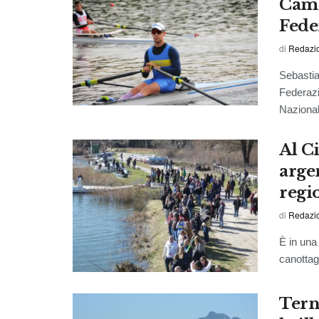
Camp
Fede
di
Redazi
Sebastia
Federazi
Nazional
Al Ci
arge
regio
di
Redazi
È in una
canottag
Tern