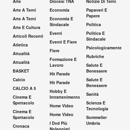
Arte
Diocesi TNA
Notizie Di Terni
Arte A Terni
Economia
Papaveri E
Papere
Arte A Terni
Economia E
Sindacale
Politica
Arte E Cultura
Eventi
Politica E
Articoli Recenti
Sindacale
Eventi E Fiere
.
Atletica
Psicologicamente
Fiere
Attualità
Rubriche
Formazione E
Attualità
Lavoro
Salute E
BASKET
Benessere
Hit Parade
Calcio
Salute E
Hit Parade
Benessere
CALCIO A 5
Hobby E
Sanità
Cinema E
Intrattenimento
Spettacolo
Scienza E
Home Video
Tecnologia
Cinema E
Home Video
Spettacolo
Sommelier
I Dvd Più
Umbria
Cronaca
Noleggiati