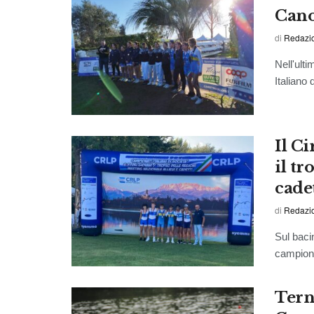
Cano
di
Redazi
Nell'ult
Italiano 
Il Ci
il tr
cadet
di
Redazi
Sul baci
campionat
Tern