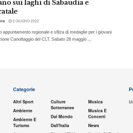
ano sui laghi di Sabaudia e
atale
one
3 GIUGNO 2022
ppuntamento regionale e sfilza di medaglie per i giovani
zione Canottaggio del CLT. Sabato 28 maggio ...
Categorie
P
Altri Sport
Culture
Musica
Mo
Sotterranee
Ambiente
Musica E
Dal Mondo
Concerti
Ambiente E
Turismo
Dall'Italia
News