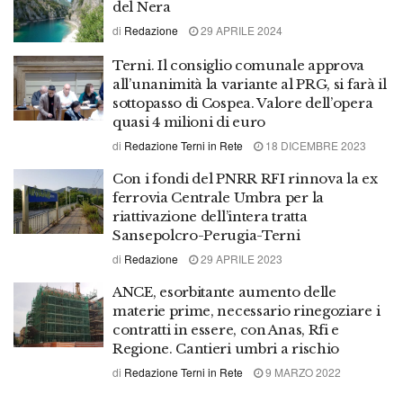
del Nera
di
Redazione
29 APRILE 2024
Terni. Il consiglio comunale approva
all’unanimità la variante al PRG, si farà il
sottopasso di Cospea. Valore dell’opera
quasi 4 milioni di euro
di
Redazione Terni in Rete
18 DICEMBRE 2023
Con i fondi del PNRR RFI rinnova la ex
ferrovia Centrale Umbra per la
riattivazione dell’intera tratta
Sansepolcro-Perugia-Terni
di
Redazione
29 APRILE 2023
ANCE, esorbitante aumento delle
materie prime, necessario rinegoziare i
contratti in essere, con Anas, Rfi e
Regione. Cantieri umbri a rischio
di
Redazione Terni in Rete
9 MARZO 2022