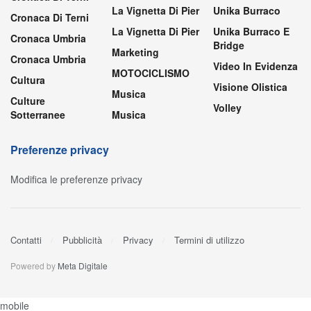
La Vignetta Di Pier
Unika Burraco
Cronaca Di Terni
La Vignetta Di Pier
Unika Burraco E
Cronaca Umbria
Bridge
Marketing
Cronaca Umbria
Video In Evidenza
MOTOCICLISMO
Cultura
Visione Olistica
Musica
Culture
Volley
Sotterranee
Musica
Preferenze privacy
Modifica le preferenze privacy
Contatti
Pubblicità
Privacy
Termini di utilizzo
Powered by
Meta Digitale