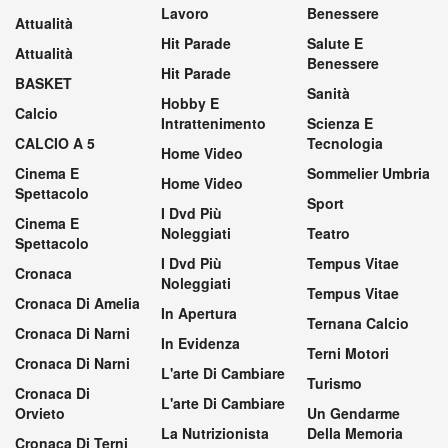
Lavoro
Benessere
Attualità
Hit Parade
Salute E
Attualità
Benessere
Hit Parade
BASKET
Sanità
Hobby E
Calcio
Intrattenimento
Scienza E
CALCIO A 5
Tecnologia
Home Video
Cinema E
Sommelier Umbria
Home Video
Spettacolo
Sport
I Dvd Più
Cinema E
Noleggiati
Teatro
Spettacolo
I Dvd Più
Tempus Vitae
Cronaca
Noleggiati
Tempus Vitae
Cronaca Di Amelia
In Apertura
Ternana Calcio
Cronaca Di Narni
In Evidenza
Terni Motori
Cronaca Di Narni
L'arte Di Cambiare
Turismo
Cronaca Di
L'arte Di Cambiare
Orvieto
Un Gendarme
La Nutrizionista
Della Memoria
Cronaca Di Terni