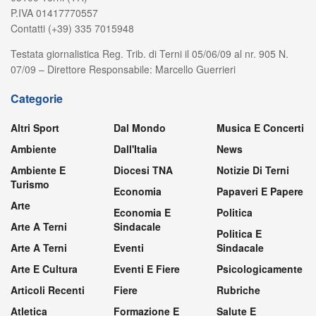
P.IVA 01417770557
Contatti (+39) 335 7015948
Testata giornalistica Reg. Trib. di Terni il 05/06/09 al nr. 905 N.
07/09 – Direttore Responsabile: Marcello Guerrieri
Categorie
Altri Sport
Dal Mondo
Musica E Concerti
Ambiente
Dall'Italia
News
Ambiente E
Diocesi TNA
Notizie Di Terni
Turismo
Economia
Papaveri E Papere
Arte
Economia E
Politica
Arte A Terni
Sindacale
Politica E
Arte A Terni
Eventi
Sindacale
Arte E Cultura
Eventi E Fiere
Psicologicamente
Articoli Recenti
Fiere
Rubriche
Atletica
Formazione E
Salute E